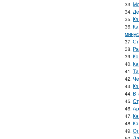
33.
Мо
34.
Де
35.
Ка
36.
Ка
мину
37.
Ст
38.
Ра
39.
Ко
40.
Ка
41.
Ти
42.
Че
43.
Ка
44.
В 
45.
Ст
46.
Ар
47.
Ка
48.
Ка
49.
От
50.
Дл