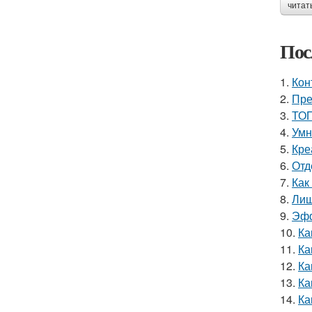
читат
Пос
1.
Кон
2.
Пре
3.
ТОП
4.
Умн
5.
Кре
6.
Отд
7.
Как
8.
Лиш
9.
Эфф
10.
Ка
11.
Ка
12.
Ка
13.
Ка
14.
Ка