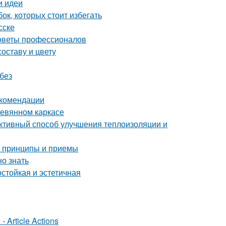
и идеи
ок, которых стоит избегать
сске
советы профессионалов
оставу и цвету
без
екомендации
ревянном каркасе
ктивный способ улучшения теплоизоляции и
е принципы и приемы
но знать
стойкая и эстетичная
 Article Actions