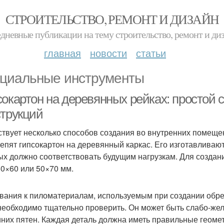
СТРОИТЕЛЬСТВО, РЕМОНТ И ДИЗАЙН
дневные публикации на тему строительство, ремонт и ди
главная
новости
статьи
циальные инструменты
сокартон на деревянных рейках: простой 
струкций
твует несколько способов создания во внутренних помещен
репят гипсокартон на деревянный каркас. Его изготавливаю
ых должно соответствовать будущим нагрузкам. Для создани
50×60 или 50×70 мм.
вания к пиломатериалам, используемым при создании обр
необходимо тщательно проверить. Он может быть слабо-жел
иних пятен. Каждая деталь должна иметь правильные геоме