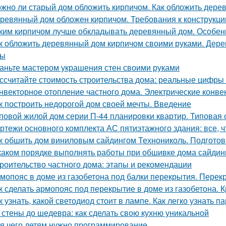
жно ли старый дом обложить кирпичом. Как обложить дере
ревянный дом обложен кирпичом. Требования к конструкци
ким кирпичом лучше обкладывать деревянный дом. Особен
к обложить деревянный дом кирпичом своими руками. Дер
сы
аньте мастером украшения стен своими руками
ссчитайте стоимость строительства дома: реальные цифры
нвекторное отопление частного дома. Электрические конве
к построить недорогой дом своей мечты. Введение
повой жилой дом серии П-44 планировки квартир. Типовая 
ртежи основного комплекта АС пятиэтажного здания: все, ч
к обшить дом виниловым сайдингом Технониколь. Подготов
каком порядке выполнять работы при обшивке дома сайдин
роительство частного дома: этапы и рекомендации
мопояс в доме из газобетона под балки перекрытия. Перек
к сделать армопояс под перекрытие в доме из газобетона.
к узнать, какой светодиод стоит в лампе. Как легко узнать
 стены до шедевра: как сделать свою кухню уникальной
я чего детям нужно программирование