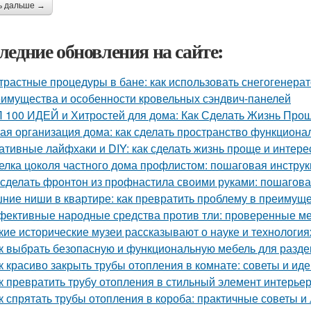
ь дальше →
ледние обновления на сайте:
трастные процедуры в бане: как использовать снегогенера
имущества и особенности кровельных сэндвич-панелей
 100 ИДЕЙ и Хитростей для дома: Как Сделать Жизнь Прощ
ая организация дома: как сделать пространство функцион
ативные лайфхаки и DIY: как сделать жизнь проще и интере
елка цоколя частного дома профлистом: пошаговая инстру
 сделать фронтон из профнастила своими руками: пошагова
ние ниши в квартире: как превратить проблему в преимущ
ективные народные средства против тли: проверенные м
кие исторические музеи рассказывают о науке и технология
к выбрать безопасную и функциональную мебель для раздев
к красиво закрыть трубы отопления в комнате: советы и ид
к превратить трубу отопления в стильный элемент интерье
к спрятать трубы отопления в короба: практичные советы и