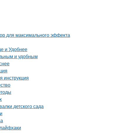
тор для максимального эффекта
е и Удобнее
альным и удобным
снее
кция
я инструкция
ество
етоды
х
алки детского сада
еи
ра
 лайфхаки