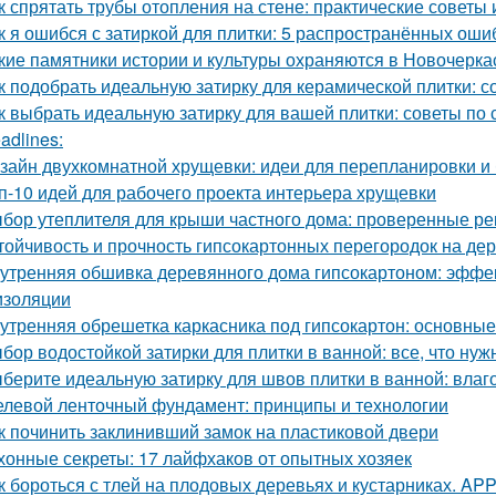
к спрятать трубы отопления на стене: практические советы 
к я ошибся с затиркой для плитки: 5 распространённых ошиб
кие памятники истории и культуры охраняются в Новочерка
к подобрать идеальную затирку для керамической плитки: 
к выбрать идеальную затирку для вашей плитки: советы по с
adlines:
зайн двухкомнатной хрущевки: идеи для перепланировки и 
п-10 идей для рабочего проекта интерьера хрущевки
бор утеплителя для крыши частного дома: проверенные р
тойчивость и прочность гипсокартонных перегородок на де
утренняя обшивка деревянного дома гипсокартоном: эффе
изоляции
утренняя обрешетка каркасника под гипсокартон: основны
бор водостойкой затирки для плитки в ванной: все, что нуж
берите идеальную затирку для швов плитки в ванной: влаго
левой ленточный фундамент: принципы и технологии
к починить заклинивший замок на пластиковой двери
хонные секреты: 17 лайфхаков от опытных хозяек
к бороться с тлей на плодовых деревьях и кустарниках. APP -