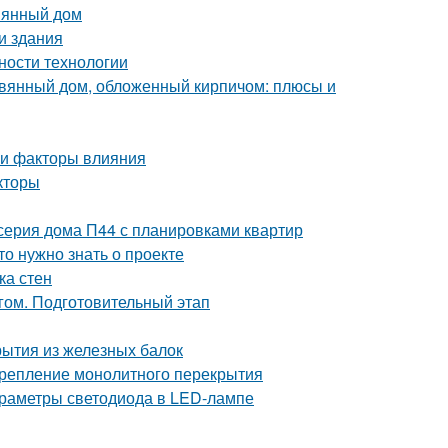
вянный дом
и здания
ности технологии
евянный дом, обложенный кирпичом: плюсы и
 и факторы влияния
кторы
серия дома П44 с планировками квартир
то нужно знать о проекте
ка стен
гом. Подготовительный этап
рытия из железных балок
 Крепление монолитного перекрытия
 параметры светодиода в LED-лампе