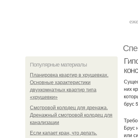
еже
Спе
Гип
Популярные материалы
кон
Планировка квартир в хрущевках.
Сущес
Основные характеристики
них к
двухкомнатных квартир типа
котор
«хрущевки»
брус 
Смотровой колодец для дренажа.
Дренажный смотровой колодец для
Требо
канализации
Брус 
Если капает кран, что делать.
или с