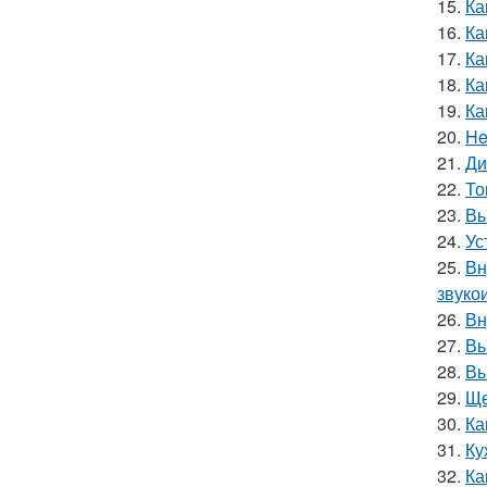
15.
Ка
16.
Ка
17.
Ка
18.
Ка
19.
Ка
20.
He
21.
Ди
22.
То
23.
Вы
24.
Ус
25.
Вн
звуко
26.
Вн
27.
Вы
28.
Вы
29.
Ще
30.
Ка
31.
Ку
32.
Ка