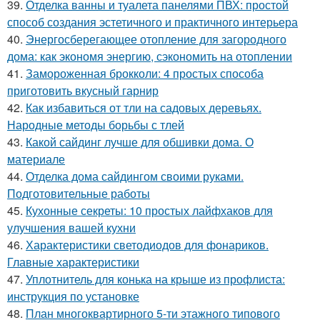
39.
Отделка ванны и туалета панелями ПВХ: простой
способ создания эстетичного и практичного интерьера
40.
Энергосберегающее отопление для загородного
дома: как экономя энергию, сэкономить на отоплении
41.
Замороженная брокколи: 4 простых способа
приготовить вкусный гарнир
42.
Как избавиться от тли на садовых деревьях.
Народные методы борьбы с тлей
43.
Какой сайдинг лучше для обшивки дома. О
материале
44.
Отделка дома сайдингом своими руками.
Подготовительные работы
45.
Кухонные секреты: 10 простых лайфхаков для
улучшения вашей кухни
46.
Характеристики светодиодов для фонариков.
Главные характеристики
47.
Уплотнитель для конька на крыше из профлиста:
инструкция по установке
48.
План многоквартирного 5-ти этажного типового