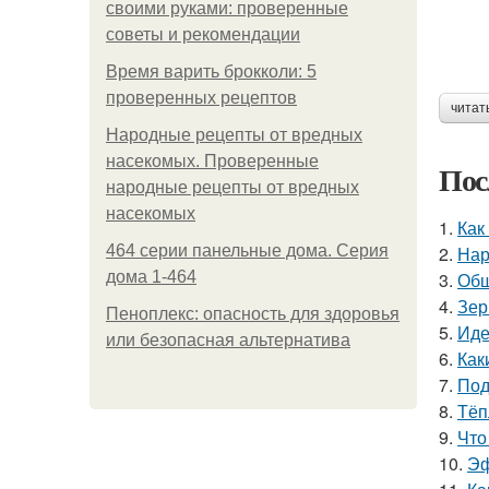
своими руками: проверенные
советы и рекомендации
Время варить брокколи: 5
проверенных рецептов
читат
Народные рецепты от вредных
насекомых. Проверенные
Пос
народные рецепты от вредных
насекомых
1.
Как
464 серии панельные дома. Серия
2.
Нар
дома 1-464
3.
Обш
4.
Зер
Пеноплекс: опасность для здоровья
5.
Иде
или безопасная альтернатива
6.
Как
7.
Под
8.
Тёп
9.
Что
10.
Эф