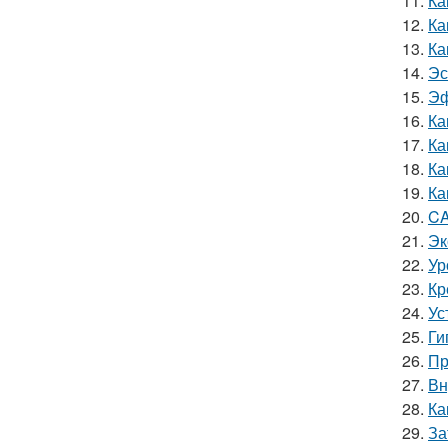
11.
Ка
12.
Ка
13.
Ка
14.
Эс
15.
Эф
16.
Ка
17.
Ка
18.
Ка
19.
Ка
20.
CA
21.
Эк
22.
Ур
23.
Кр
24.
Ус
25.
Ги
26.
Пр
27.
Вн
28.
Ка
29.
За