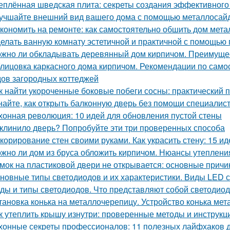
еплённая шведская плита: секреты создания эффективного
учшайте внешний вид вашего дома с помощью металлосай
кономить на ремонте: как самостоятельно обшить дом мет
елать ванную комнату эстетичной и практичной с помощью
жно ли обкладывать деревянный дом кирпичом. Преимуще
лицовка каркасного дома кирпичом. Рекомендации по само
ов загородных коттеджей
к найти укороченные боковые побеги сосны: практический 
найте, как открыть балконную дверь без помощи специалис
хонная революция: 10 идей для обновления пустой стены
клинило дверь? Попробуйте эти три проверенных способа
корирование стен своими руками. Как украсить стену: 15 ид
жно ли дом из бруса обложить кирпичом. Нюансы утеплени
мок на пластиковой двери не открывается: основные прич
новные типы светодиодов и их характеристики. Виды LED 
ды и типы светодиодов. Что представляют собой светодио
тановка конька на металлочерепицу. Устройство конька ме
к утеплить крышу изнутри: проверенные методы и инструкц
хонные секреты профессионалов: 11 полезных лайфхаков 