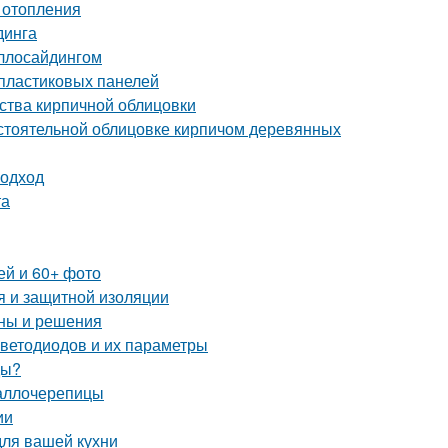
 отопления
динга
аллосайдингом
 пластиковых панелей
ства кирпичной облицовки
стоятельной облицовке кирпичом деревянных
подход
та
ей и 60+ фото
я и защитной изоляции
ины и решения
светодиодов и их параметры
ды?
таллочерепицы
ии
для вашей кухни