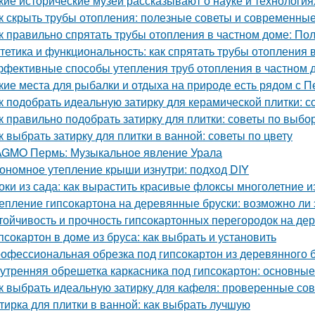
кие исторические музеи рассказывают о науке и технология
к скрыть трубы отопления: полезные советы и современны
к правильно спрятать трубы отопления в частном доме: По
тетика и функциональность: как спрятать трубы отопления 
фективные способы утепления труб отопления в частном 
кие места для рыбалки и отдыха на природе есть рядом с П
к подобрать идеальную затирку для керамической плитки: 
к правильно подобрать затирку для плитки: советы по выбо
к выбрать затирку для плитки в ванной: советы по цвету
GMO Пермь: Музыкальное явление Урала
ономное утепление крыши изнутри: подход DIY
оки из сада: как вырастить красивые флоксы многолетние и
епление гипсокартона на деревянные бруски: возможно ли 
тойчивость и прочность гипсокартонных перегородок на де
псокартон в доме из бруса: как выбрать и установить
офессиональная обрезка под гипсокартон из деревянного бр
утренняя обрешетка каркасника под гипсокартон: основны
к выбрать идеальную затирку для кафеля: проверенные со
тирка для плитки в ванной: как выбрать лучшую