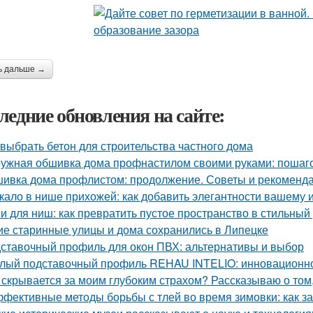
ь дальше →
ледние обновления на сайте:
 выбрать бетон для строительства частного дома
ужная обшивка дома профнастилом своими руками: пошаго
ивка дома профлистом: продолжение. Советы и рекоменд
кало в нише прихожей: как добавить элегантности вашему 
и для ниш: как превратить пустое пространство в стильный
ие старинные улицы и дома сохранились в Липецке
ставочный профиль для окон ПВХ: альтернативы и выбор
лый подставочный профиль REHAU INTELIO: инновационн
 скрывается за моим глубоким страхом? Рассказываю о том,
фективные методы борьбы с тлей во время зимовки: как з