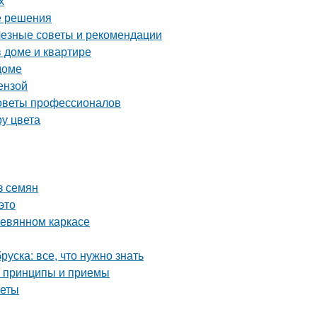
х
е решения
лезные советы и рекомендации
в доме и квартире
доме
ензой
советы профессионалов
ру цвета
з семян
это
ревянном каркасе
уска: все, что нужно знать
е принципы и приемы
веты