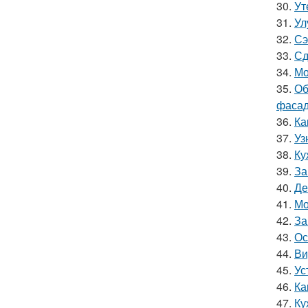
30.
Ут
31.
Ул
32.
Сэ
33.
Сд
34.
Мо
35.
Об
фасад
36.
Ка
37.
Уз
38.
Ку
39.
За
40.
Де
41.
Мо
42.
За
43.
Ос
44.
Ви
45.
Ус
46.
Ка
47.
Ку