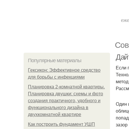
еже
Сов
Дайт
Популярные материалы
Если 
Гексикон: Эффективное средство
Техно
для борьбы с инфекциями
метод
Планировка 2-комнатной квартиры.
Рассм
Планировка двушки: схемы и фото
создания практичного, удобного и
Один 
функционального дизайна в
облиц
двухкомнатной квартире
попад
зазор
Как построить фундамент УШП