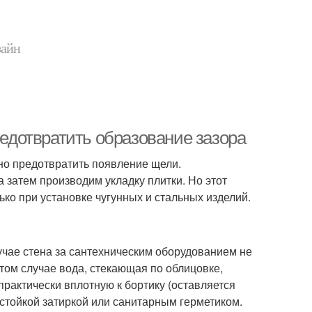
зайн
редотвратить образование зазора
но предотвратить появление щели.
а затем производим укладку плитки. Но этот
ько при установке чугунных и стальных изделий.
лучае стена за сантехническим оборудованием не
этом случае вода, стекающая по облицовке,
практически вплотную к бортику (оставляется
остойкой затиркой или санитарным герметиком.