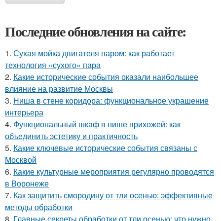
Последние обновления на сайте:
1.
Сухая мойка двигателя паром: как работает
технология «сухого» пара
2.
Какие исторические события оказали наибольшее
влияние на развитие Москвы
3.
Ниша в стене коридора: функциональное украшение
интерьера
4.
Функциональный шкаф в нише прихожей: как
объединить эстетику и практичность
5.
Какие ключевые исторические события связаны с
Москвой
6.
Какие культурные мероприятия регулярно проводятся
в Воронеже
7.
Как защитить смородину от тли осенью: эффективные
методы обработки
8.
Главные секреты обработки от тли осенью: что нужно