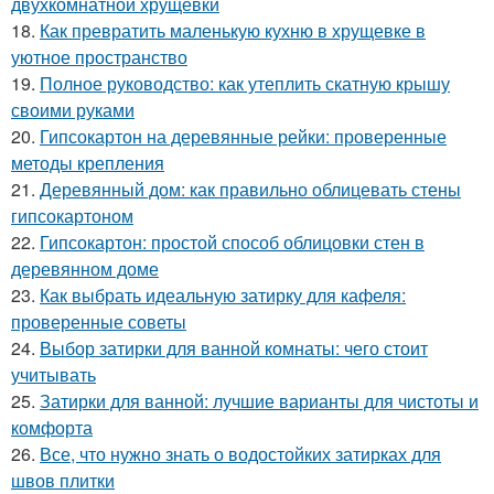
двухкомнатной хрущевки
18.
Как превратить маленькую кухню в хрущевке в
уютное пространство
19.
Полное руководство: как утеплить скатную крышу
своими руками
20.
Гипсокартон на деревянные рейки: проверенные
методы крепления
21.
Деревянный дом: как правильно облицевать стены
гипсокартоном
22.
Гипсокартон: простой способ облицовки стен в
деревянном доме
23.
Как выбрать идеальную затирку для кафеля:
проверенные советы
24.
Выбор затирки для ванной комнаты: чего стоит
учитывать
25.
Затирки для ванной: лучшие варианты для чистоты и
комфорта
26.
Все, что нужно знать о водостойких затирках для
швов плитки