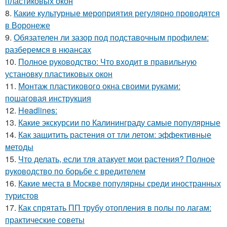
пластиковых окон
8.
Какие культурные мероприятия регулярно проводятся
в Воронеже
9.
Обязателен ли зазор под подставочным профилем:
разберемся в нюансах
10.
Полное руководство: Что входит в правильную
установку пластиковых окон
11.
Монтаж пластикового окна своими руками:
пошаговая инструкция
12.
Headlines:
13.
Какие экскурсии по Калининграду самые популярные
14.
Как защитить растения от тли летом: эффективные
методы
15.
Что делать, если тля атакует мои растения? Полное
руководство по борьбе с вредителем
16.
Какие места в Москве популярны среди иностранных
туристов
17.
Как спрятать ПП трубу отопления в полы по лагам:
практические советы