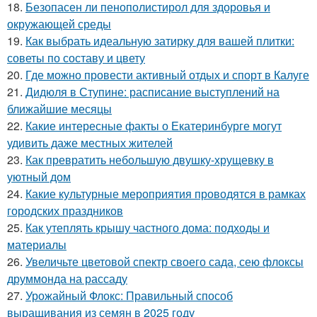
18.
Безопасен ли пенополистирол для здоровья и
окружающей среды
19.
Как выбрать идеальную затирку для вашей плитки:
советы по составу и цвету
20.
Где можно провести активный отдых и спорт в Калуге
21.
Дидюля в Ступине: расписание выступлений на
ближайшие месяцы
22.
Какие интересные факты о Екатеринбурге могут
удивить даже местных жителей
23.
Как превратить небольшую двушку-хрущевку в
уютный дом
24.
Какие культурные мероприятия проводятся в рамках
городских праздников
25.
Как утеплять крышу частного дома: подходы и
материалы
26.
Увеличьте цветовой спектр своего сада, сею флоксы
друммонда на рассаду
27.
Урожайный Флокс: Правильный способ
выращивания из семян в 2025 году