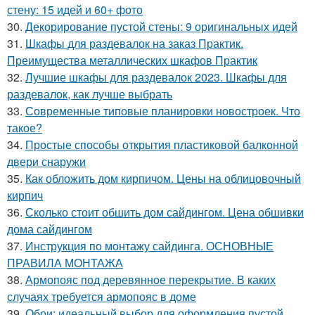
стену: 15 идей и 60+ фото
30.
Декорирование пустой стены: 9 оригинальных идей
31.
Шкафы для раздевалок на заказ Практик.
Преимущества металлических шкафов Практик
32.
Лучшие шкафы для раздевалок 2023. Шкафы для
раздевалок, как лучше выбрать
33.
Современные типовые планировки новостроек. Что
такое?
34.
Простые способы открытия пластиковой балконной
двери снаружи
35.
Как обложить дом кирпичом. Цены на облицовочный
кирпич
36.
Сколько стоит обшить дом сайдингом. Цена обшивки
дома сайдингом
37.
Инструкция по монтажу сайдинга. ОСНОВНЫЕ
ПРАВИЛА МОНТАЖА
38.
Армопояс под деревянное перекрытие. В каких
случаях требуется армопояс в доме
39.
Обои: идеальный выбор для оформления пустой