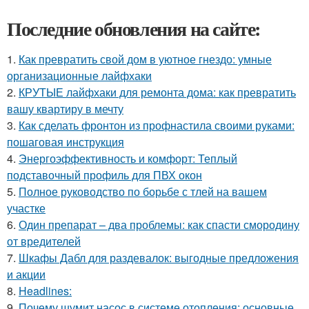
Последние обновления на сайте:
1.
Как превратить свой дом в уютное гнездо: умные
организационные лайфхаки
2.
КРУТЫЕ лайфхаки для ремонта дома: как превратить
вашу квартиру в мечту
3.
Как сделать фронтон из профнастила своими руками:
пошаговая инструкция
4.
Энергоэффективность и комфорт: Теплый
подставочный профиль для ПВХ окон
5.
Полное руководство по борьбе с тлей на вашем
участке
6.
Один препарат – два проблемы: как спасти смородину
от вредителей
7.
Шкафы Дабл для раздевалок: выгодные предложения
и акции
8.
Headlines:
9.
Почему шумит насос в системе отопления: основные