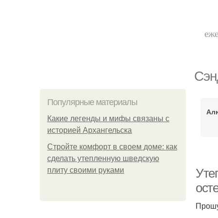
еже
Сэн
Популярные материалы
Ал
Какие легенды и мифы связаны с
историей Архангельска
Стройте комфорт в своем доме: как
сделать утепленную шведскую
плиту своими руками
Уте
ост
Прошу