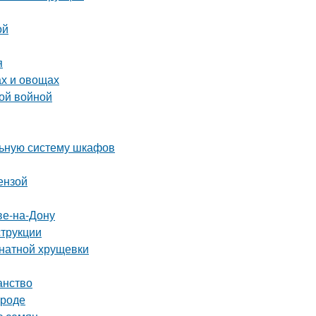
ой
я
ах и овощах
ой войной
льную систему шкафов
ензой
ве-на-Дону
струкции
мнатной хрущевки
анство
ороде