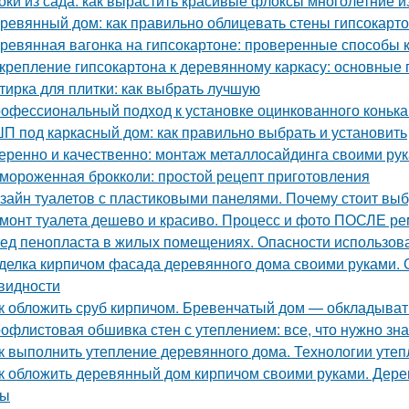
оки из сада: как вырастить красивые флоксы многолетние и
ревянный дом: как правильно облицевать стены гипсокарт
ревянная вагонка на гипсокартоне: проверенные способы 
крепление гипсокартона к деревянному каркасу: основные
тирка для плитки: как выбрать лучшую
офессиональный подход к установке оцинкованного коньк
П под каркасный дом: как правильно выбрать и установить
еренно и качественно: монтаж металлосайдинга своими ру
мороженная брокколи: простой рецепт приготовления
зайн туалетов с пластиковыми панелями. Почему стоит выб
монт туалета дешево и красиво. Процесс и фото ПОСЛЕ р
ед пенопласта в жилых помещениях. Опасности использов
делка кирпичом фасада деревянного дома своими руками. 
видности
к обложить сруб кирпичом. Бревенчатый дом — обкладыват
офлистовая обшивка стен с утеплением: все, что нужно зна
к выполнить утепление деревянного дома. Технологии уте
к обложить деревянный дом кирпичом своими руками. Дер
сы