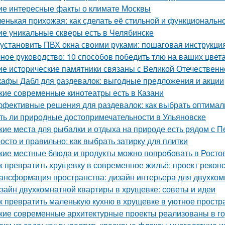
ие интересные факты о климате Москвы
енькая прихожая: как сделать её стильной и функциональн
ие уникальные скверы есть в Челябинске
 установить ПВХ окна своими руками: пошаговая инструкци
ное руководство: 10 способов победить тлю на ваших цвет
ие исторические памятники связаны с Великой Отечественн
афы Дабл для раздевалок: выгодные предложения и акции
кие современные кинотеатры есть в Казани
фективные решения для раздевалок: как выбрать оптима
ть ли природные достопримечательности в Ульяновске
кие места для рыбалки и отдыха на природе есть рядом с П
осто и правильно: как выбрать затирку для плитки
кие местные блюда и продукты можно попробовать в Росто
к превратить хрущевку в современное жильё: проект рекон
ансформация пространства: дизайн интерьера для двухко
зайн двухкомнатной квартиры в хрущевке: советы и идеи
к превратить маленькую кухню в хрущевке в уютное простр
кие современные архитектурные проекты реализованы в г