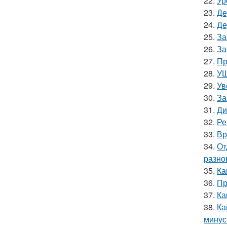
22.
Ур
23.
Де
24.
Де
25.
За
26.
За
27.
Пр
28.
УШ
29.
Ув
30.
За
31.
Ди
32.
Ре
33.
Вр
34.
От
разно
35.
Ка
36.
Пр
37.
Ка
38.
Ка
мину