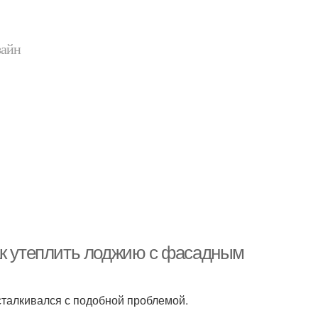
зайн
ак утеплить лоджию с фасадным
 сталкивался с подобной проблемой.