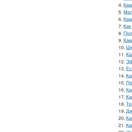
4.
Как
5.
Мал
6.
Как
7.
Как
8.
Пол
9.
Как
10.
Шк
11.
Ка
12.
Эф
13.
Ес
14.
Ка
15.
Пр
16.
Ка
17.
Ка
18.
Тр
19.
Ди
20.
Ка
21.
Ка