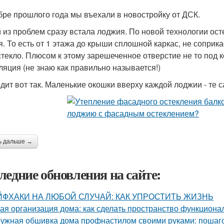
бре прошлого года мы въехали в новостройку от ДСК.
 из проблем сразу встала лоджия. По новой технологии ос
я. То есть от 1 этажа до крыши сплошной каркас, не сопри
стекло. Плюсом к этому зарешеченное отверстие не то под 
ляция (не знаю как правильно называется!)
дит вот так. Маленькие окошки вверху каждой лоджии - те
ь дальше →
ледние обновления на сайте:
ЙФХАКИ НА ЛЮБОЙ СЛУЧАЙ: КАК УПРОСТИТЬ ЖИЗНЬ
ая организация дома: как сделать пространство функцион
ужная обшивка дома профнастилом своими руками: пошаго