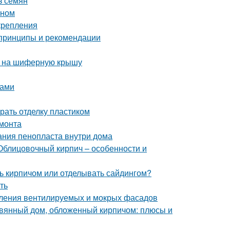
з семян
оном
крепления
 принципы и рекомендации
а на шиферную крышу
ками
рать отделку пластиком
емонта
ания пенопласта внутри дома
Облицовочный кирпич – особенности и
ь кирпичом или отделывать сайдингом?
ть
пления вентилируемых и мокрых фасадов
евянный дом, обложенный кирпичом: плюсы и