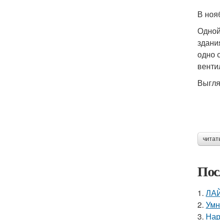
В ноя
Одной
здани
одно 
венти
Выгля
читат
Пос
1.
ЛА
2.
Умн
3.
Нар