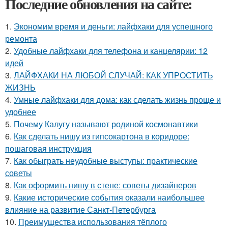
Последние обновления на сайте:
1.
Экономим время и деньги: лайфхаки для успешного
ремонта
2.
Удобные лайфхаки для телефона и канцелярии: 12
идей
3.
ЛАЙФХАКИ НА ЛЮБОЙ СЛУЧАЙ: КАК УПРОСТИТЬ
ЖИЗНЬ
4.
Умные лайфхаки для дома: как сделать жизнь проще и
удобнее
5.
Почему Калугу называют родиной космонавтики
6.
Как сделать нишу из гипсокартона в коридоре:
пошаговая инструкция
7.
Как обыграть неудобные выступы: практические
советы
8.
Как оформить нишу в стене: советы дизайнеров
9.
Какие исторические события оказали наибольшее
влияние на развитие Санкт-Петербурга
10.
Преимущества использования тёплого