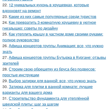
22.
12 уникальных кухонь в хрущевках, которые
вдохновят на ремонт
23.
Какие из них самые популярные среди туристов
24.
Как превратить 3-комнатную хрущевку в уютное
гнездышко: советы по дизайну
25.
Как утеплить крышу в частном доме своими руками:
полное руководство
26.
Афиша концертов группы Анимация: все, что нужно
знать
27.
Афиша концертов группы Бутырка в Кургане: отзывы
зрителей
28.
Строим свою обрешетку из бруса без подвесов:
простые инструкции
29.
Выбор затирки для ванной: все, что нужно знать
30.
Затирка для плитки в ванной комнате: лучшие
варианты для вашего дома
31.
Строительство фундамента для утеплённой
шведской плиты: шаг за шагом