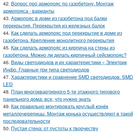
42.
Вопрос про армопояс по газобетону. Монтаж
армопояса - варианты
43.
Армопояс в доме из газобетона под балки
перекрытия. Перекрытия из железных балок
44.
Как сделать армопояс под перекрытие в доме из
газобетона. Крепление монолитного перекрытия
45.
Как сделать армопояс из кирпича на стены из
газобетона. Можно ли делать кирпичный сейсмопояс?
46.
Виды светодиодов и их характеристики » Электрик
Инфо. Главные три типа светодиодов
47.
Характеристики и сравнение SMD светодиодов. SMD
LED
48.
План многоквартирного 5-ти этажного типового
панельного дома: все, что нужно знать
49.
Как правильно монтировать круглый конёк
металлочерепицы. Монтаж конька осуществляют в такой
последовательности
50.
Пустая стена: от пустоты к творчеству