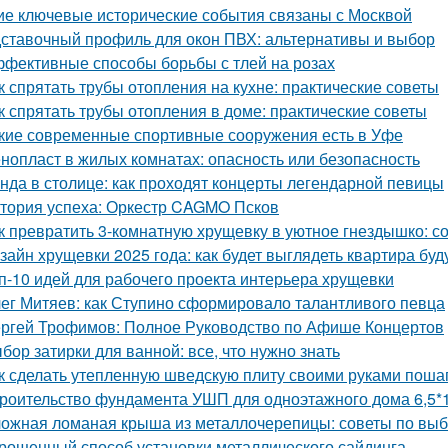
ие ключевые исторические события связаны с Москвой
ставочный профиль для окон ПВХ: альтернативы и выбор
фективные способы борьбы с тлей на розах
к спрятать трубы отопления на кухне: практические советы
к спрятать трубы отопления в доме: практические советы
кие современные спортивные сооружения есть в Уфе
нопласт в жилых комнатах: опасность или безопасность
нда в столице: как проходят концерты легендарной певицы
тория успеха: Оркестр CAGMO Псков
к превратить 3-комнатную хрущевку в уютное гнездышко: с
зайн хрущевки 2025 года: как будет выглядеть квартира бу
п-10 идей для рабочего проекта интерьера хрущевки
ег Митяев: как Ступино сформировало талантливого певца
ргей Трофимов: Полное Руководство по Афише Концертов
бор затирки для ванной: все, что нужно знать
к сделать утепленную шведскую плиту своими руками поша
роительство фундамента УШП для одноэтажного дома 6,5*1
ожная ломаная крыша из металлочерепицы: советы по выб
рощенный способ установки металлического сайдинга