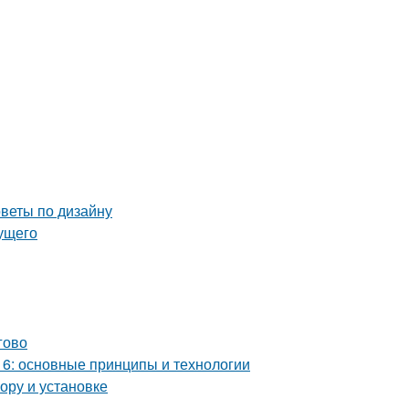
оветы по дизайну
дущего
гово
6: основные принципы и технологии
ору и установке