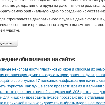
тельство декоративного пруда на даче – вполне реальная за
обрать самую оригинальную идею по созданию искусственн
для строительства декоративного пруда на даче с фото и в
ических советов и оригинальных задумок вы сможете самос
оем участке.
ь дальше →
ледние обновления на сайте:
овные неисправности пластиковых окон и способы их ремо
ая организация дома: как сделать пространство функцион
ощайте свою кухню: 17 полезных лайфхаков для начинающ
еты туристам: как лучше всего провести время в Калининг
гантные прихожие с нишей и подсветкой: 295 фото для вд
и для ниш: как превратить пустое пространство в стильный
а в прихожей или в коридоре: как выбрать идеальное мест