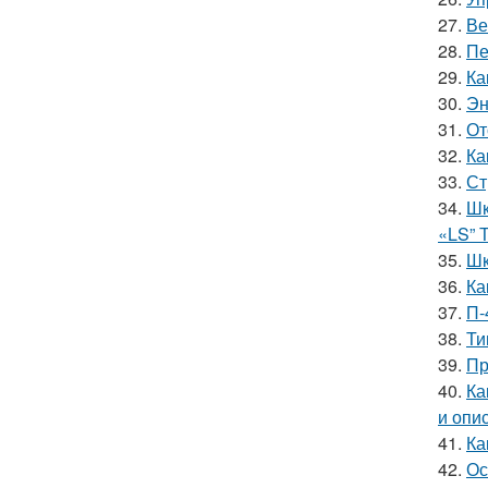
27.
Ве
28.
Пе
29.
Ка
30.
Эн
31.
От
32.
Ка
33.
Ст
34.
Шк
«LS” 
35.
Шк
36.
Ка
37.
П-
38.
Ти
39.
Пр
40.
Ка
и опи
41.
Ка
42.
Ос