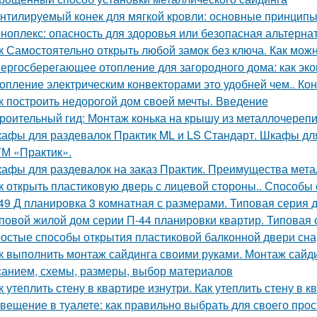
нтилируемый конек для мягкой кровли: основные принцип
ноплекс: опасность для здоровья или безопасная альтерна
к Самостоятельно открыть любой замок без ключа. Как можн
ергосберегающее отопление для загородного дома: как эко
опление электрическим конвекторами это удобней чем.. Ко
к построить недорогой дом своей мечты. Введение
роительный гид: Монтаж конька на крышу из металлочереп
афы для раздевалок Практик ML и LS Стандарт. Шкафы для
ТМ «Практик».
афы для раздевалок на заказ Практик. Преимущества мет
к открыть пластиковую дверь с лицевой стороны.. Способы
49 Д планировка 3 комнатная с размерами. Типовая серия д
повой жилой дом серии П-44 планировки квартир. Типовая 
остые способы открытия пластиковой балконной двери сн
к выполнить монтаж сайдинга своими руками. Монтаж сайди
санием, схемы, размеры, выбор материалов
к утеплить стену в квартире изнутри. Как утеплить стену в 
вещение в туалете: как правильно выбрать для своего про