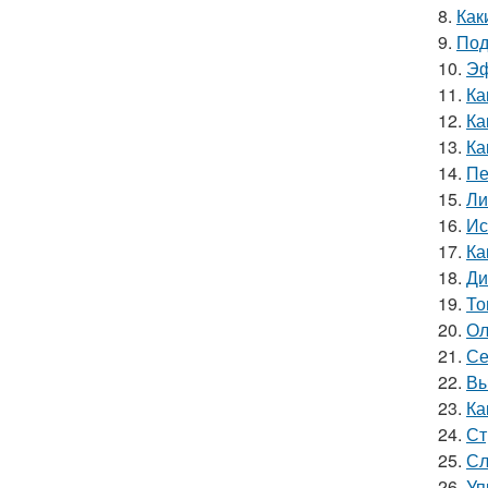
8.
Как
9.
Под
10.
Эф
11.
Ка
12.
Ка
13.
Ка
14.
Пе
15.
Ли
16.
Ис
17.
Ка
18.
Ди
19.
То
20.
Ол
21.
Се
22.
Вы
23.
Ка
24.
Ст
25.
Сл
26.
Уп