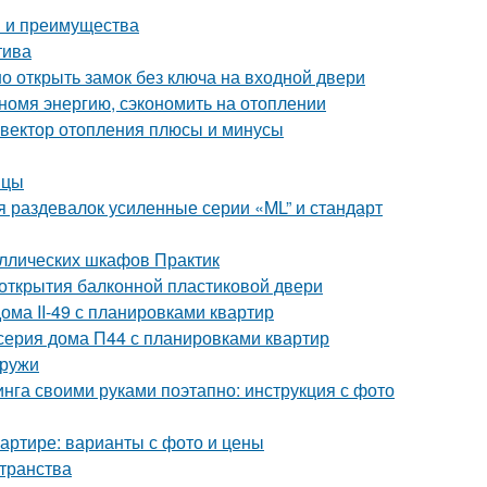
ы и преимущества
тива
о открыть замок без ключа на входной двери
номя энергию, сэкономить на отоплении
нвектор отопления плюсы и минусы
ицы
 раздевалок усиленные серии «ML” и стандарт
аллических шкафов Практик
 открытия балконной пластиковой двери
ома II-49 с планировками квартир
серия дома П44 с планировками квартир
аружи
нга своими руками поэтапно: инструкция с фото
квартире: варианты с фото и цены
странства