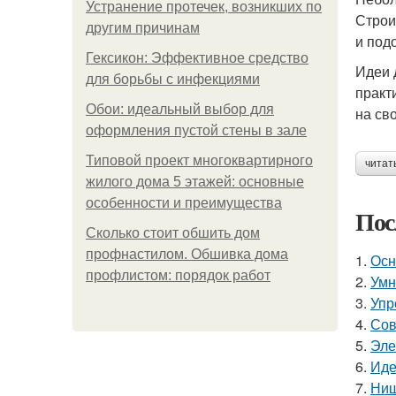
Устранение протечек, возникших по
Строи
другим причинам
и под
Гексикон: Эффективное средство
Идеи 
для борьбы с инфекциями
практ
Обои: идеальный выбор для
на св
оформления пустой стены в зале
Типовой проект многоквартирного
читат
жилого дома 5 этажей: основные
особенности и преимущества
Пос
Сколько стоит обшить дом
профнастилом. Обшивка дома
1.
Осн
профлистом: порядок работ
2.
Умн
3.
Упр
4.
Сов
5.
Эле
6.
Иде
7.
Ниш