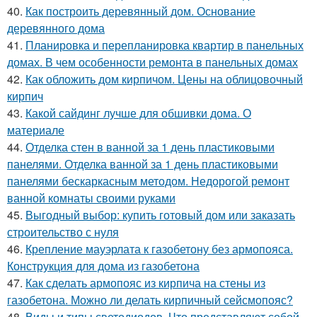
40.
Как построить деревянный дом. Основание
деревянного дома
41.
Планировка и перепланировка квартир в панельных
домах. В чем особенности ремонта в панельных домах
42.
Как обложить дом кирпичом. Цены на облицовочный
кирпич
43.
Какой сайдинг лучше для обшивки дома. О
материале
44.
Отделка стен в ванной за 1 день пластиковыми
панелями. Отделка ванной за 1 день пластиковыми
панелями бескаркасным методом. Недорогой ремонт
ванной комнаты своими руками
45.
Выгодный выбор: купить готовый дом или заказать
строительство с нуля
46.
Крепление мауэрлата к газобетону без армопояса.
Конструкция для дома из газобетона
47.
Как сделать армопояс из кирпича на стены из
газобетона. Можно ли делать кирпичный сейсмопояс?
48.
Виды и типы светодиодов. Что представляют собой