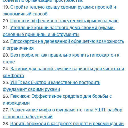
19.
Стройте теплую крышу своими руками: простой и
экономичный способ
20.
Просто и эффективно: как утеплить крышу на даче
21.
Утепление крыши частного дома своими руками:
основные принципы и инструменты
22.
Гипсокартон на деревянной обрешетке: возможность
и ограничения
23.
Без профиля: как правильно крепить гипсокартон к
стене
24.
Затирки для ванной: лучшие варианты для чистоты и
комфорта
25.
УШП: как быстро и качественно построить
фундамент своими руками
26.
Гексикон: Эффективное средство для борьбы с
инфекциями
27.
Развенчание мифа о фундаменте типа УШП: разбор
основных заблуждений
28.
Варить брокколи в кастрюле: рецепт и рекомендации