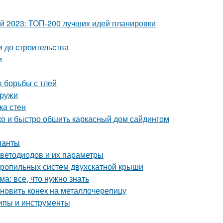
ой 2023: ТОП-200 лучших идей планировки
и до строительства
и
ы борьбы с тлей
аружи
ка стен
гко и быстро обшить каркасный дом сайдингом
ианты
светодиодов и их параметры
тропильных систем двухскатной крыши
а: все, что нужно знать
ановить конек на металлочерепицу
ипы и инструменты