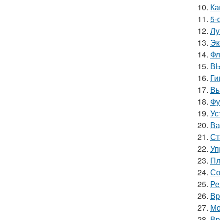
10.
Ка
11.
5-
12.
Лу
13.
Эк
14.
Фл
15.
ВЫ
16.
Ги
17.
Вы
18.
Фу
19.
Ус
20.
Ва
21.
Ст
22.
Уп
23.
Пл
24.
Со
25.
Ре
26.
Вр
27.
Мо
28.
Вр