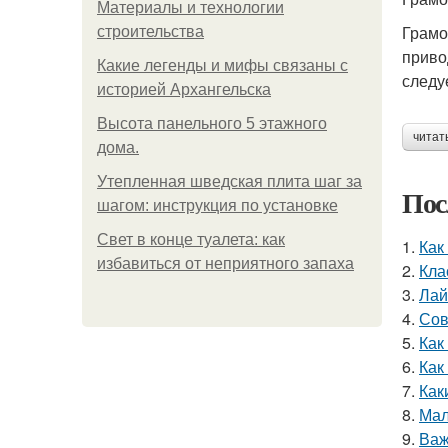
Материалы и технологии
Грамо
строительства
приво
Какие легенды и мифы связаны с
следу
историей Архангельска
Высота панельного 5 этажного
читат
дома.
Утепленная шведская плита шаг за
Пос
шагом: инструкция по установке
Свет в конце туалета: как
1.
Как
избавиться от неприятного запаха
2.
Кла
3.
Лай
4.
Сов
5.
Как
6.
Как
7.
Как
8.
Мал
9.
Важ