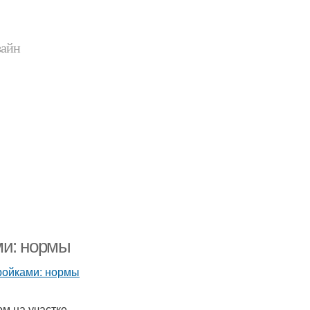
зайн
ми: нормы
ом на участке