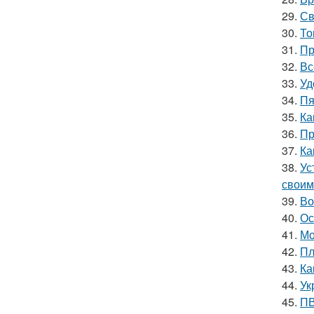
29.
Св
30.
То
31.
Пр
32.
Вс
33.
Уд
34.
Пя
35.
Ка
36.
Пр
37.
Ка
38.
Ус
своим
39.
Во
40.
Ос
41.
Мо
42.
Пл
43.
Ка
44.
Ук
45.
ПВ