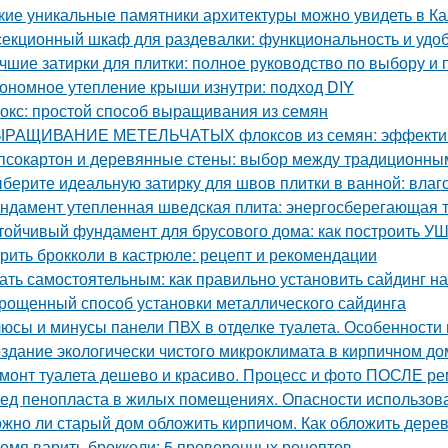
кие уникальные памятники архитектуры можно увидеть в Ка
секционный шкаф для раздевалки: функциональность и удо
чшие затирки для плитки: полное руководство по выбору и
ономное утепление крыши изнутри: подход DIY
окс: простой способ выращивания из семян
РАЩИВАНИЕ МЕТЕЛЬЧАТЫХ флоксов из семян: эффектив
псокартон и деревянные стены: выбор между традиционн
берите идеальную затирку для швов плитки в ванной: влаго
ндамент утепленная шведская плита: энергосберегающая 
тойчивый фундамент для брусового дома: как построить У
рить брокколи в кастрюле: рецепт и рекомендации
ать самостоятельным: как правильно установить сайдинг н
рощенный способ установки металлического сайдинга
юсы и минусы панели ПВХ в отделке туалета. Особенности
здание экологически чистого микроклимата в кирпичном до
монт туалета дешево и красиво. Процесс и фото ПОСЛЕ р
ед пенопласта в жилых помещениях. Опасности использов
жно ли старый дом обложить кирпичом. Как обложить дере
емя варить брокколи: 5 проверенных рецептов