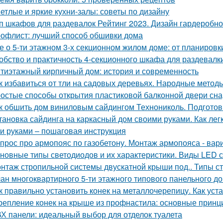
етлые и яркие кухни-залы: советы по дизайну
п шкафов для раздевалок Рейтинг 2023. Дизайн гардеробн
офлист: лучший способ обшивки дома
е о 5-ти этажном 3-х секционном жилом доме: от планировк
обство и практичность 4-секционного шкафа для раздевалк
тиэтажный кирпичный дом: история и современность
к избавиться от тли на садовых деревьях. Народные метод
остые способы открытия пластиковой балконной двери сн
к обшить дом виниловым сайдингом Технониколь. Подготов
тановка сайдинга на каркасный дом своими руками. Как ле
и руками – пошаговая инструкция
прос про армопояс по газобетону. Монтаж армопояса - вар
новные типы светодиодов и их характеристики. Виды LED 
нтаж стропильной системы двускатной крыши под.. Типы с
ан многоквартирного 5-ти этажного типового панельного дом
к правильно установить конек на металлочерепицу. Как уст
репление конек на крыше из профнастила: основные принц
Х панели: идеальный выбор для отделок туалета