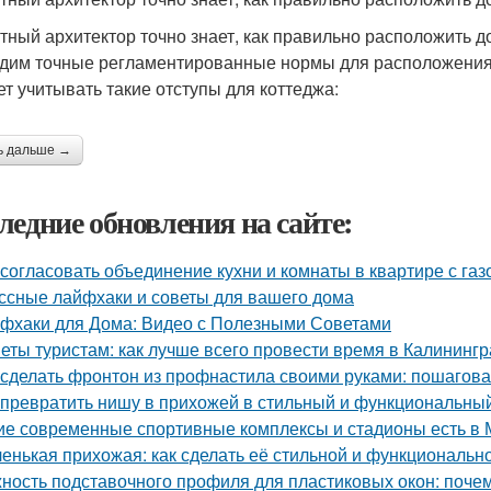
тный архитектор точно знает, как правильно расположить д
дим точные регламентированные нормы для расположения 
ет учитывать такие отступы для коттеджа:
ь дальше →
ледние обновления на сайте:
 согласовать объединение кухни и комнаты в квартире с газ
ссные лайфхаки и советы для вашего дома
фхаки для Дома: Видео с Полезными Советами
еты туристам: как лучше всего провести время в Калининг
 сделать фронтон из профнастила своими руками: пошагова
 превратить нишу в прихожей в стильный и функциональны
ие современные спортивные комплексы и стадионы есть в 
енькая прихожая: как сделать её стильной и функциональн
ность подставочного профиля для пластиковых окон: поче