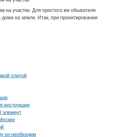
ом на участке. Для простого же обывателя
дома на земле. Итак, при проектировании
овой плитой
раде
я инструкция
й элемент
Москве
ой
му он необходим