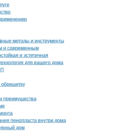
луге
бство
 применению
ные методы и инструменты
ым и современным
стойкая и эстетичная
технология для вашего дома
ШП
а обрешетку
 и преимущества
ме
емонта
ания пенопласта внутри дома
вянный дом