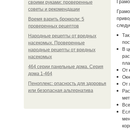
Грамо
своими руками: проверенные
советы и рекомендации
Грамо
приво
Время варить брокколи: 5
следу
проверенных рецептов
Так
Народные рецепты от вредных
пос
насекомых. Проверенные
В ц
народные рецепты от вредных
рас
насекомых
пла
464 серии панельные дома. Серия
От 
дома 1-464
Окн
От 
Пеноплекс: опасность для здоровья
Рас
или безопасная альтернатива
мет
Все
Есл
мен
кор