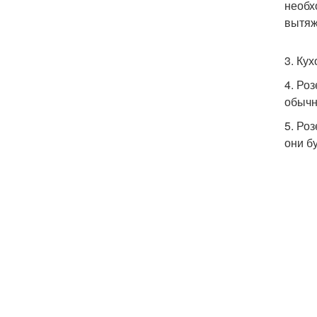
необх
вытяж
3. Ку
4. Ро
обычн
5. Ро
они б