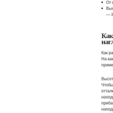
От 
Выс
— 3
Как
наг
Как р
На ка
приме
Высо
Чтобы
оттал
наход
приба
наход