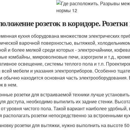
положение розеток в коридоре. Розетки 
менная кухня оборудована множеством электрических при
рической варочной поверхностью, вытяжкой, холодильником
ой и более мелкой среди которых - электрочайники, кофева
ные комбайны, микроволновые печи, аэрогрили и т.д., кроме 
ативное освещение, системы теплого пола и т.п. Проектир
 всей мебели и указания электроприборов. Особенно тщател
ам обычно находится основная часть электрооборудования.
к в нем.
хонные розетки для встраиваемой техники лучше установить
для доступа, необходимо выпилить их задние стенки. Высота
. от уровня чистого пола. Такой вариант наиболее удобный, 
я располагать розетки непосредственно за встроенными к
тановку розетки для вытяжки, нужно выполнить на высоте 5