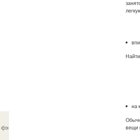
занят
легку
впи
Найти
на 
Обычн
⇦
вещи 