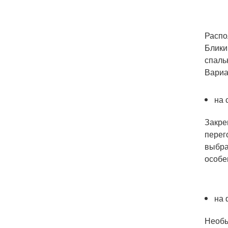
Распо
Блики
спаль
Вариа
на 
Закре
перег
выбра
особе
на 
Необы