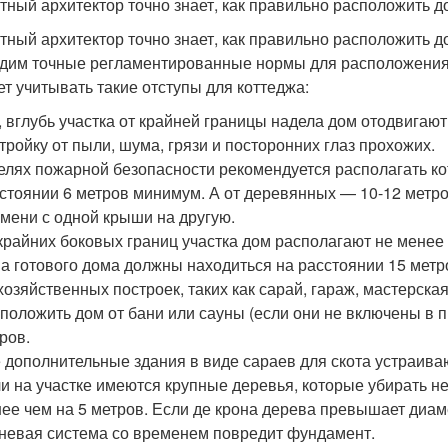
тный архитектор точно знает, как правильно расположить д
тный архитектор точно знает, как правильно расположить д
дим точные регламентированные нормы для расположения 
ет учитывать такие отступы для коттеджа:
, вглубь участка от крайней границы надела дом отодвигаю
тройку от пыли, шума, грязи и посторонних глаз прохожих.
елях пожарной безопасности рекомендуется располагать кот
стоянии 6 метров минимум. А от деревянных — 10-12 метро
мени с одной крыши на другую.
крайних боковых границ участка дом располагают не менее 
а готового дома должны находиться на расстоянии 15 метро
хозяйственных построек, таких как сарай, гараж, мастерска
положить дом от бани или сауны (если они не включены в пр
ров.
 дополнительные здания в виде сараев для скота устраивают
и на участке имеются крупные деревья, которые убирать не 
ее чем на 5 метров. Если де крона дерева превышает диаме
невая система со временем повредит фундамент.