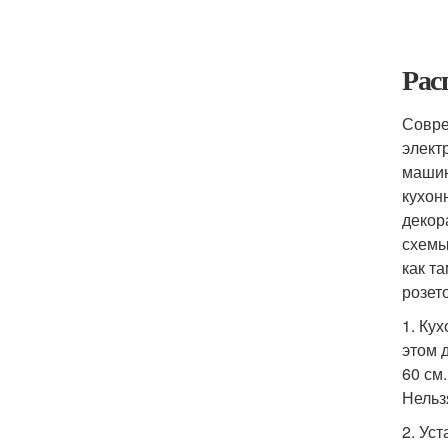
Рас
Совре
элект
машин
кухон
декор
схемы
как т
розето
1. Ку
этом 
60 см
Нельз
2. Ус