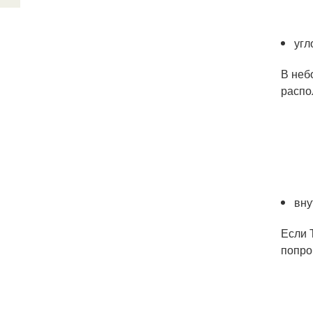
угл
В неб
распо
вну
Если 
попро