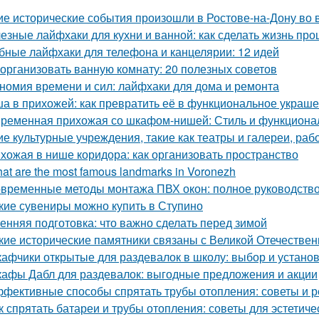
ие исторические события произошли в Ростове-на-Дону во
езные лайфхаки для кухни и ванной: как сделать жизнь пр
бные лайфхаки для телефона и канцелярии: 12 идей
 организовать ванную комнату: 20 полезных советов
номия времени и сил: лайфхаки для дома и ремонта
а в прихожей: как превратить её в функциональное украш
ременная прихожая со шкафом-нишей: Стиль и функционал
ие культурные учреждения, такие как театры и галереи, ра
хожая в нише коридора: как организовать пространство
at are the most famous landmarks in Voronezh
временные методы монтажа ПВХ окон: полное руководств
кие сувениры можно купить в Ступино
енняя подготовка: что важно сделать перед зимой
кие исторические памятники связаны с Великой Отечестве
афчики открытые для раздевалок в школу: выбор и устано
афы Дабл для раздевалок: выгодные предложения и акции
фективные способы спрятать трубы отопления: советы и 
к спрятать батареи и трубы отопления: советы для эстетиче