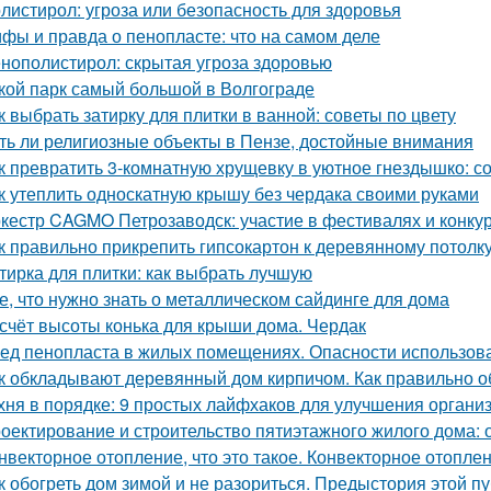
листирол: угроза или безопасность для здоровья
фы и правда о пенопласте: что на самом деле
нополистирол: скрытая угроза здоровью
кой парк самый большой в Волгограде
к выбрать затирку для плитки в ванной: советы по цвету
ть ли религиозные объекты в Пензе, достойные внимания
к превратить 3-комнатную хрущевку в уютное гнездышко: с
к утеплить односкатную крышу без чердака своими руками
кестр CAGMO Петрозаводск: участие в фестивалях и конку
к правильно прикрепить гипсокартон к деревянному потолк
тирка для плитки: как выбрать лучшую
е, что нужно знать о металлическом сайдинге для дома
счёт высоты конька для крыши дома. Чердак
ед пенопласта в жилых помещениях. Опасности использов
к обкладывают деревянный дом кирпичом. Как правильно 
хня в порядке: 9 простых лайфхаков для улучшения органи
оектирование и строительство пятиэтажного жилого дома:
нвекторное отопление, что это такое. Конвекторное отопле
к обогреть дом зимой и не разориться. Предыстория этой п