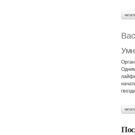
читат
Вас
Умн
Орган
Одним
лайфх
начат
гвозд
читат
Пос