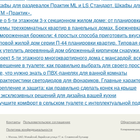
афы для раздевалок Практик ML и LS Стандарт. Шкафы для
ТМ «Практик».
е о 5-ти этажном 3-х секционном жилом доме: от планировк
емы трехкомнатных квартир в панельных домах. Брежневк
мороженная брокколи: 4 простых способа приготовить вкус
повой жилой дом серии П-44 планировки квартир. Типовая 
к утеплить деревянный дом обложенный кирпичом снаружи
оект 5-ти этажного многоквартирного дома с мансардой: все
вещение в туалете: как правильно выбрать для своего про
е, что нужно знать о ПВХ-панелях для ванной комнаты
рактеристики светодиодов для фонариков. Главные характ
репление и защита: как правильно сделать конек на крыше
 эксклюзивных решений для дизайна вашей кухни
учшите комфорт в сельском туалете с интеллектуальной под
Контакты
Пользовательское соглашение
Обратная св
Политика конфидециальности
Копирование раз
г. Москва, ЗАО, Можайский, Верейская улица 17, м. Славянский бульвар