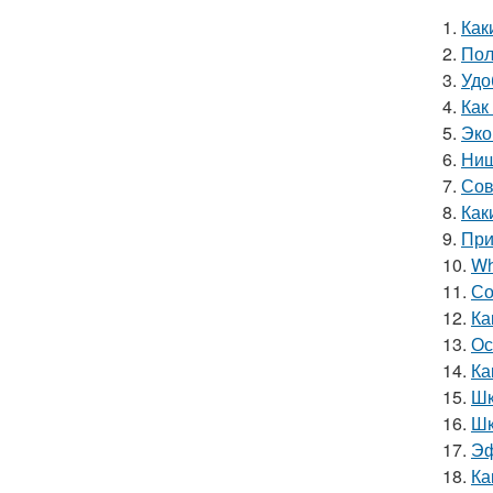
1.
Как
2.
Пол
3.
Удо
4.
Как
5.
Эко
6.
Ниш
7.
Сов
8.
Как
9.
При
10.
Wh
11.
Со
12.
Ка
13.
Ос
14.
Ка
15.
Шк
16.
Шк
17.
Эф
18.
Ка