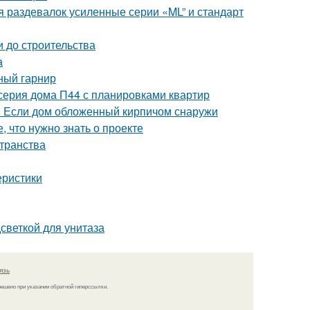
 раздевалок усиленные серии «ML” и стандарт
и до строительства
а
ный гарнир
серия дома П44 с планировками квартир
. Если дом обложенный кирпичом снаружи
, что нужно знать о проекте
странства
еристики
светкой для унитаза
язь
решено при указании обратной гиперссылки.