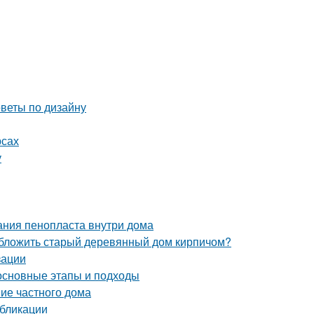
оветы по дизайну
рсах
у
ания пенопласта внутри дома
обложить старый деревянный дом кирпичом?
зации
 основные этапы и подходы
ние частного дома
убликации