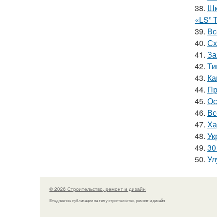
38.
Шк
«LS” 
39.
Вс
40.
Сх
41.
За
42.
Ти
43.
Ка
44.
Пр
45.
Ос
46.
Вс
47.
Ха
48.
Ук
49.
30
50.
Ул
© 2026 Строительство, ремонт и дизайн
Ежедневные публикации на тему строительство, ремонт и дизайн