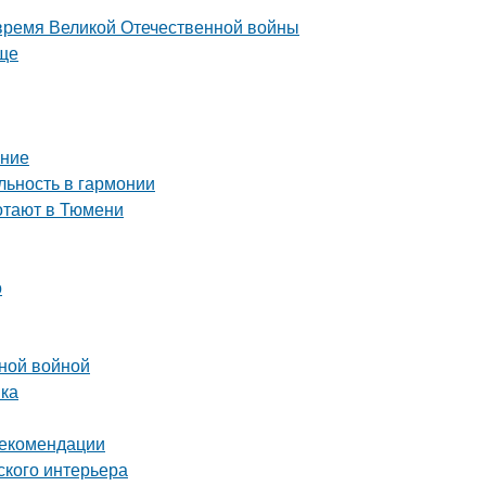
 время Великой Отечественной войны
още
ение
ьность в гармонии
ботают в Тюмени
о
нной войной
вка
рекомендации
ского интерьера