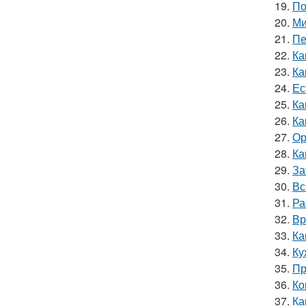
19.
По
20.
Ми
21.
Пе
22.
Ка
23.
Ка
24.
Ес
25.
Ка
26.
Ка
27.
Ор
28.
Ка
29.
За
30.
Вс
31.
Ра
32.
Вр
33.
Ка
34.
Ку
35.
Пр
36.
Ко
37.
Ка