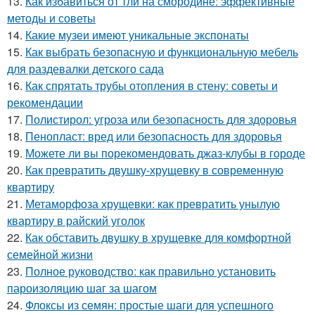
13.
Как избавиться от тли на смородине: эффективные
методы и советы
14.
Какие музеи имеют уникальные экспонаты
15.
Как выбрать безопасную и функциональную мебель
для раздевалки детского сада
16.
Как спрятать трубы отопления в стену: советы и
рекомендации
17.
Полистирол: угроза или безопасность для здоровья
18.
Пенопласт: вред или безопасность для здоровья
19.
Можете ли вы порекомендовать джаз-клубы в городе
20.
Как превратить двушку-хрущевку в современную
квартиру
21.
Метаморфоза хрущевки: как превратить унылую
квартиру в райский уголок
22.
Как обставить двушку в хрущевке для комфортной
семейной жизни
23.
Полное руководство: как правильно установить
пароизоляцию шаг за шагом
24.
Флоксы из семян: простые шаги для успешного