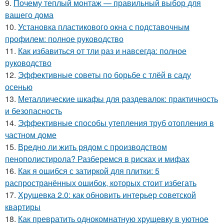
9.
Почему теплый монтаж — правильный выбор для
вашего дома
10.
Установка пластикового окна с подставочным
профилем: полное руководство
11.
Как избавиться от тли раз и навсегда: полное
руководство
12.
Эффективные советы по борьбе с тлёй в саду
осенью
13.
Металлические шкафы для раздевалок: практичность
и безопасность
14.
Эффективные способы утепления труб отопления в
частном доме
15.
Вредно ли жить рядом с производством
пенополистирола? Разберемся в рисках и мифах
16.
Как я ошибся с затиркой для плитки: 5
распространённых ошибок, которых стоит избегать
17.
Хрущевка 2.0: как обновить интерьер советской
квартиры
18.
Как превратить однокомнатную хрущевку в уютное