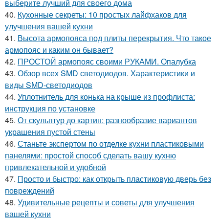
выберите лучший для своего дома
40.
Кухонные секреты: 10 простых лайфхаков для
улучшения вашей кухни
41.
Высота армопояса под плиты перекрытия. Что такое
армопояс и каким он бывает?
42.
ПРОСТОЙ армопояс своими РУКАМИ. Опалубка
43.
Обзор всех SMD светодиодов. Характеристики и
виды SMD-светодиодов
44.
Уплотнитель для конька на крыше из профлиста:
инструкция по установке
45.
От скульптур до картин: разнообразие вариантов
украшения пустой стены
46.
Станьте экспертом по отделке кухни пластиковыми
панелями: простой способ сделать вашу кухню
привлекательной и удобной
47.
Просто и быстро: как открыть пластиковую дверь без
повреждений
48.
Удивительные рецепты и советы для улучшения
вашей кухни