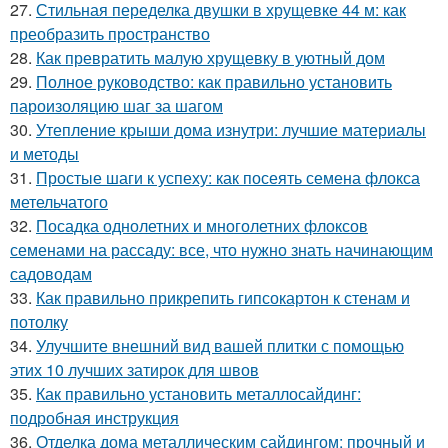
27.
Стильная переделка двушки в хрущевке 44 м: как
преобразить пространство
28.
Как превратить малую хрущевку в уютный дом
29.
Полное руководство: как правильно установить
пароизоляцию шаг за шагом
30.
Утепление крыши дома изнутри: лучшие материалы
и методы
31.
Простые шаги к успеху: как посеять семена флокса
метельчатого
32.
Посадка однолетних и многолетних флоксов
семенами на рассаду: все, что нужно знать начинающим
садоводам
33.
Как правильно прикрепить гипсокартон к стенам и
потолку
34.
Улучшите внешний вид вашей плитки с помощью
этих 10 лучших затирок для швов
35.
Как правильно установить металлосайдинг:
подробная инструкция
36.
Отделка дома металлическим сайдингом: прочный и