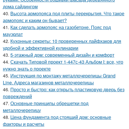
дома сайдингом
40.
Высота армопояса под плиты перекрытия. Что такое
армопояс и каким он бывает?
41.
Как сделать армопояс на газобетоне. Пояс под
мауэрлат
42.
Кухонные секреты: 10 проверенных лайфхаков для
удобной и эффективной кулинарии
43.
5-этажный дом: современный дизайн и комфорт
44.
Скачать Типовой проект 1-447с-43 Альбом I: все, что
нужно знать о проекте
45.
Инструкция по монтажу металлочерепицы Grand
Line. Адреса магазинов металлочерепицы
46.
Просто и быстро: как открыть пластиковую дверь без
повреждений
47.
Основные принципы обрешетки под
металлочерепицу
48.
Цена фундамента под стоящий дом: основные
факторы и расчеты