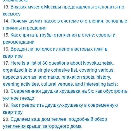
13.
В каких музеях Москвы представлены экспонаты по
космосу
14.
Почему шумит насос в системе отопления: основные
причины и решения
15.
Как спрятать трубы отопления в стену: советы и
рекомендации
16.
Вреден ли потолок из пенопластовых плит в
квартире
17.
Here is a list of 60 questions about Novokuznetsk,
organized into a single cohesive list, covering various
aspects such as landmarks, relaxation spots, history,
evening activities, cultural venues, and interesting facts:
18.
Современная двушка хрущевка на 5х: как обустроить
уютное гнездо
19.
Как превратить двушку-хрущевку в современную
квартиру
20.
Сделаем ваш дом теплее: подробный обзор
утепления крыши загородного дома