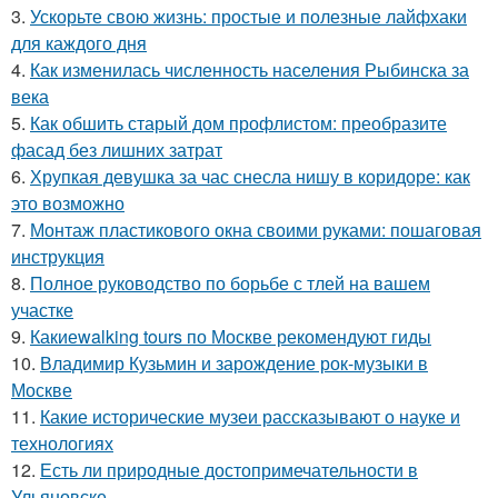
3.
Ускорьте свою жизнь: простые и полезные лайфхаки
для каждого дня
4.
Как изменилась численность населения Рыбинска за
века
5.
Как обшить старый дом профлистом: преобразите
фасад без лишних затрат
6.
Хрупкая девушка за час снесла нишу в коридоре: как
это возможно
7.
Монтаж пластикового окна своими руками: пошаговая
инструкция
8.
Полное руководство по борьбе с тлей на вашем
участке
9.
Какиеwalking tours по Москве рекомендуют гиды
10.
Владимир Кузьмин и зарождение рок-музыки в
Москве
11.
Какие исторические музеи рассказывают о науке и
технологиях
12.
Есть ли природные достопримечательности в
Ульяновске