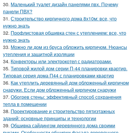
30.
Маленький туалет дизайн панелями пвх. Почему
панели ПВХ?
31.
Строительство кирпичного дома 8х10м: все, что
нужно знать
32.
Профлистовая обшивка стен с утеплением: все, что
нужно знать
33.
Можно ли дом из бруса обложить кирпичом. Нюансы
утепления и защитной изоляции
34.
Конвекторы или электрокотел с радиаторами.
35.
Типовой жилой дом серии П-44 планировки квартир.
Типовая серия дома П44 с планировками квартир
36.
Как утеплить деревянный дом обложенный кирпичом
снаружи. Если дом обложенный кирпичом снаружи
37.
Обогрев стены: эффективный способ сохранения
тепла в помещении
38.
Проектирование и строительство пятиэтажных
зданий: основные принципы и технологии
39.
Обшивка сайдингом деревянного дома своими
руками. Особенности обшивки фасада деревянного