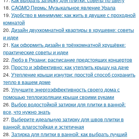
17.
Как выбрать затирку для плитки: советы по цвету
18.
CAGMO Пермь: Музыкальное явление Урала
19.
Удобство в минимуме: как жить в двушке с проходной
комнатой
20.
Дизайн двухкомнатной квартиры в хрущевке: советы
и идеи
21.
Как оформить дизайн в трёхкомнатной хрущёвке:
практические советы и идеи
22.
Любэ в Рязани: расписание предстоящих концертов
23.
Просто и эффективно: как утеплить крышу на даче
24.
Утепление крыши изнутри: простой способ сохранить
тепло в вашем доме
25.
Улучшите энергоэффективность своего дома с
помощью теплоизоляции крыши своими руками
26.
Выбор водостойкой затирки для плитки в ванной:
все, что нужно знать
27.
Выберите идеальную затирку для швов плитки в
ванной: влагостойкая и эстетичная
28.
Затирка для плитки в ванной: как выбрать лучший