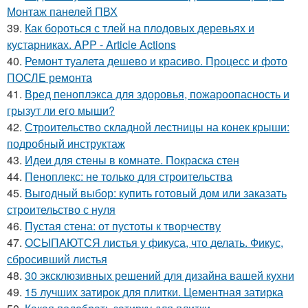
Монтаж панелей ПВХ
39.
Как бороться с тлей на плодовых деревьях и
кустарниках. APP - Article Actions
40.
Ремонт туалета дешево и красиво. Процесс и фото
ПОСЛЕ ремонта
41.
Вред пеноплэкса для здоровья, пожароопасность и
грызут ли его мыши?
42.
Строительство складной лестницы на конек крыши:
подробный инструктаж
43.
Идеи для стены в комнате. Покраска стен
44.
Пеноплекс: не только для строительства
45.
Выгодный выбор: купить готовый дом или заказать
строительство с нуля
46.
Пустая стена: от пустоты к творчеству
47.
ОСЫПАЮТСЯ листья у фикуса, что делать. Фикус,
сбросивший листья
48.
30 эксклюзивных решений для дизайна вашей кухни
49.
15 лучших затирок для плитки. Цементная затирка