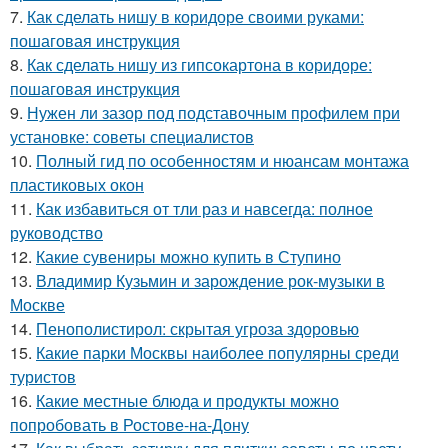
7.
Как сделать нишу в коридоре своими руками:
пошаговая инструкция
8.
Как сделать нишу из гипсокартона в коридоре:
пошаговая инструкция
9.
Нужен ли зазор под подставочным профилем при
установке: советы специалистов
10.
Полный гид по особенностям и нюансам монтажа
пластиковых окон
11.
Как избавиться от тли раз и навсегда: полное
руководство
12.
Какие сувениры можно купить в Ступино
13.
Владимир Кузьмин и зарождение рок-музыки в
Москве
14.
Пенополистирол: скрытая угроза здоровью
15.
Какие парки Москвы наиболее популярны среди
туристов
16.
Какие местные блюда и продукты можно
попробовать в Ростове-на-Дону