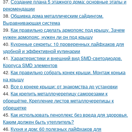
37.
Создание плана 5 этажного дома: основные этапы и
рекомендации
38.
Обшивка дома металлическим сайдингом.
Выравнивающая система
39.
Как правильно сделать армопояс под крышу. Зачем
нужен армопояс, нужен ли он под крышу
40.
Кухонные секреты: 10 проверенных лайфхаков для
удобной и эффективной кулинарии
41.
Характеристики и внешний вид SMD-светодиодов.
Корпуса SMD элементов
42.
Как правильно собрать конек крыши. Монтаж конька
на крышу
43.
Все о конеке крыши: от знакомства до установки
44.
Как крепить металлочерепицу саморезами к
обрешётке. Крепление листов металлочерепицы к
обрешетке
45.
Как использовать пеноплекс без вреда для здоровья.
Каким должен быть утеплитель?
46.
Кухня и дом: 60 полезных лайфхаков для