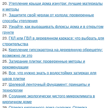
20.
Утепление крыши дома изнутри: лучшие материалы
и методы
21.
Защитите свой чердак от холода: проверенные
способы утепления
22.
Узнайте, как выращивать флоксы дома и в открытом
грунте
23.
ГКЛ или ГВЛ в деревянном каркасе: что выбрать для
строительства
24.
Крепление гипсокартона на деревянную обрешетку:
возможно ли это
25.
Затирание плитки: проверенные методы и
рекомендации
26.
Все, что нужно знать о водостойких затирках для
швов плитки
27.
Щелевой ленточный фундамент: принципы и
технологии
28.
Создание экологически чистого микроклимата в
кирпичном доме
29.
Отделка кирпичного дома снаружи. Отделка