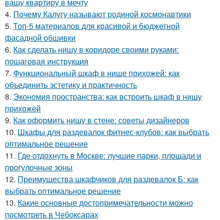
вашу квартиру в мечту
4.
Почему Калугу называют родиной космонавтики
5.
Топ-5 материалов для красивой и бюджетной
фасадной обшивки
6.
Как сделать нишу в коридоре своими руками:
пошаговая инструкция
7.
Функциональный шкаф в нише прихожей: как
объединить эстетику и практичность
8.
Экономия пространства: как встроить шкаф в нишу
прихожей
9.
Как оформить нишу в стене: советы дизайнеров
10.
Шкафы для раздевалок фитнес-клубов: как выбрать
оптимальное решение
11.
Где отдохнуть в Москве: лучшие парки, площади и
прогулочные зоны
12.
Преимущества шкафчиков для раздевалок Б: как
выбрать оптимальное решение
13.
Какие основные достопримечательности можно
посмотреть в Чебоксарах