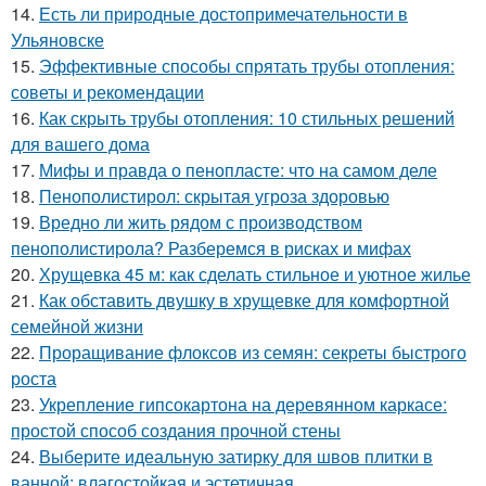
14.
Есть ли природные достопримечательности в
Ульяновске
15.
Эффективные способы спрятать трубы отопления:
советы и рекомендации
16.
Как скрыть трубы отопления: 10 стильных решений
для вашего дома
17.
Мифы и правда о пенопласте: что на самом деле
18.
Пенополистирол: скрытая угроза здоровью
19.
Вредно ли жить рядом с производством
пенополистирола? Разберемся в рисках и мифах
20.
Хрущевка 45 м: как сделать стильное и уютное жилье
21.
Как обставить двушку в хрущевке для комфортной
семейной жизни
22.
Проращивание флоксов из семян: секреты быстрого
роста
23.
Укрепление гипсокартона на деревянном каркасе:
простой способ создания прочной стены
24.
Выберите идеальную затирку для швов плитки в
ванной: влагостойкая и эстетичная