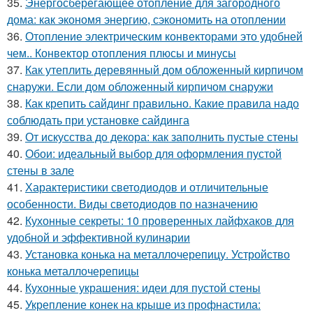
35.
Энергосберегающее отопление для загородного
дома: как экономя энергию, сэкономить на отоплении
36.
Отопление электрическим конвекторами это удобней
чем.. Конвектор отопления плюсы и минусы
37.
Как утеплить деревянный дом обложенный кирпичом
снаружи. Если дом обложенный кирпичом снаружи
38.
Как крепить сайдинг правильно. Какие правила надо
соблюдать при установке сайдинга
39.
От искусства до декора: как заполнить пустые стены
40.
Обои: идеальный выбор для оформления пустой
стены в зале
41.
Характеристики светодиодов и отличительные
особенности. Виды светодиодов по назначению
42.
Кухонные секреты: 10 проверенных лайфхаков для
удобной и эффективной кулинарии
43.
Установка конька на металлочерепицу. Устройство
конька металлочерепицы
44.
Кухонные украшения: идеи для пустой стены
45.
Укрепление конек на крыше из профнастила: