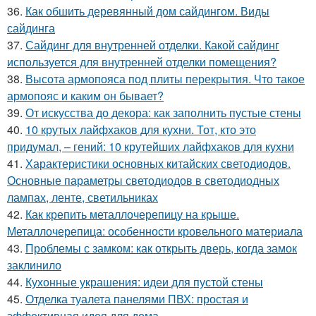
36.
Как обшить деревянный дом сайдингом. Виды
сайдинга
37.
Сайдинг для внутренней отделки. Какой сайдинг
используется для внутренней отделки помещения?
38.
Высота армопояса под плиты перекрытия. Что такое
армопояс и каким он бывает?
39.
От искусства до декора: как заполнить пустые стены
40.
10 крутых лайфхаков для кухни. Тот, кто это
придумал, – гений: 10 крутейших лайфхаков для кухни
41.
Характеристики основных китайских светодиодов.
Основные параметры светодиодов в светодиодных
лампах, ленте, светильниках
42.
Как крепить металлочерепицу на крыше.
Металлочерепица: особенности кровельного материала
43.
Проблемы с замком: как открыть дверь, когда замок
заклинило
44.
Кухонные украшения: идеи для пустой стены
45.
Отделка туалета панелями ПВХ: простая и
эффективная идея для дома