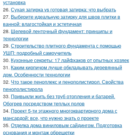
установка
26.
Сухая затирка vs готовая затирка: что выбрать
27.
Выберите идеальную затирку для швов плитки в
ванной: влагостойкая и эстетичная
28.
Щелевой ленточный фундамент: принципы и
технологии
29.
Строительство плитного фундамента с помощью
УШП: подробный самоучитель
30.
Кухонные секреты: 17 лайфхаков от опытных хозяек
31.
Каким кирпичом лучше обкладывать деревянный
дом. Особенности технологии
32.
Что такое пеноплекс и пенополистирол. Свойства
пенополистирола
33.
Привыкли жить без труб отопления и батарей.
Обогрев посредством теплых полов
34.
Проект 5-ти этажного многоквартирного дома с
мансардой: все, что нужно знать о проекте
35.
Отделка дома виниловым сайдингом. Подготовка
основания и монтаж обрешетки