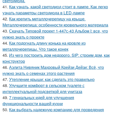
светодиода.
41.
Как узнать, какой светодиод стоит в лампе. Как легко
узнать параметры светодиода в LED-лампе
42.
Как крепить металлочерепицу на крыше.
Металлочерепица: особенности кровельного материала
43.
Скачать Типовой проект 1-447с-43 Альбом I: все, что
нужно знать о проекте
44.
Как подогнать длину конька на кровле из
металлочерепицы. Что такое конек
45.
Из чего построить дом недорого. SIP: строим дом, как
конструктор
46.
Аэлита Нивяник Махровый Крейзи Дейзи: Всё, что
нужно знать о семенах этого растения
47.
Утепление крыши: как сделать это правильно
48.
Улучшите комфорт в сельском туалете с
интеллектуальной подсветкой для унитаза
49.
7 гениальных идей для улучшения
функциональности вашей кухни
50.
Как выбрать надежную компанию для проведения