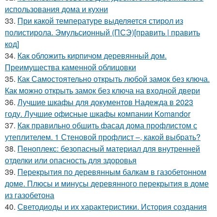
использования дома и кухни
33.
При какой температуре выделяется стирол из
полистирола. Эмульсионный (ПСЭ)[править | править
код]
34.
Как обложить кирпичом деревянный дом.
Преимущества каменной облицовки
35.
Как Самостоятельно открыть любой замок без ключа.
Как можно открыть замок без ключа на входной двери
36.
Лучшие шкафы для документов Надежда в 2023
году. Лучшие офисные шкафы компании Komandor
37.
Как правильно обшить фасад дома профлистом с
утеплителем. 1 Стеновой профлист –, какой выбрать?
38.
Пеноплекс: безопасный материал для внутренней
отделки или опасность для здоровья
39.
Перекрытия по деревянным балкам в газобетонном
доме. Плюсы и минусы деревянного перекрытия в доме
из газобетона
40.
Светодиоды и их характеристики. История создания