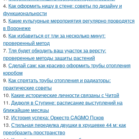
4.
Как оформить нишу в стене: советы по дизайну и
функциональности
5.
Какие культурные мероприятия регулярно проводятся
в Воронеже
6.
Как избавиться от тли за несколько минут:
проверенный метод
7.
Тля будет обходить ваш участок за версту:
проверенные методы защиты растений
8.
Сделай сам: как красиво оформить трубы отопления
коробом
9.
Как спрятать трубы отопления и радиаторы:
практические советы
10.
Какие исторические личности связаны с Читой
11.
Дидюля в Ступине: расписание выступлений на
ближайшие месяцы
12.
История успеха: Оркестр CAGMO Псков
13.
Стильная переделка двушки в хрущевке 44 м: как
преобразить пространство