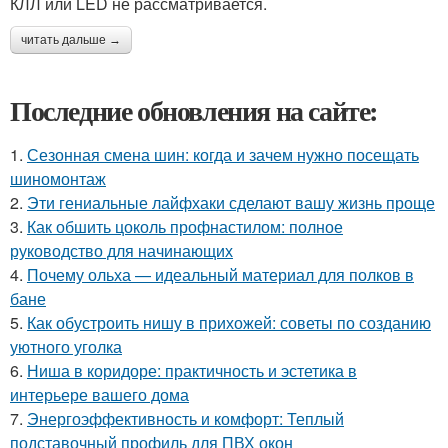
КЛЛ или LED не рассматривается.
читать дальше →
Последние обновления на сайте:
1.
Сезонная смена шин: когда и зачем нужно посещать
шиномонтаж
2.
Эти гениальные лайфхаки сделают вашу жизнь проще
3.
Как обшить цоколь профнастилом: полное
руководство для начинающих
4.
Почему ольха — идеальный материал для полков в
бане
5.
Как обустроить нишу в прихожей: советы по созданию
уютного уголка
6.
Ниша в коридоре: практичность и эстетика в
интерьере вашего дома
7.
Энергоэффективность и комфорт: Теплый
подставочный профиль для ПВХ окон