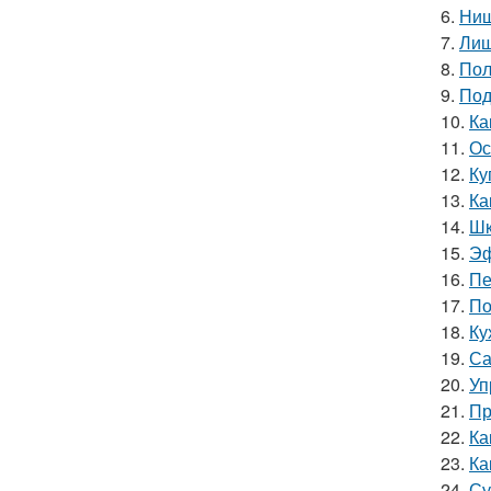
6.
Ниш
7.
Лиш
8.
Пол
9.
Под
10.
Ка
11.
Ос
12.
Ку
13.
Ка
14.
Шк
15.
Эф
16.
Пе
17.
По
18.
Ку
19.
Са
20.
Уп
21.
Пр
22.
Ка
23.
Ка
24.
Су