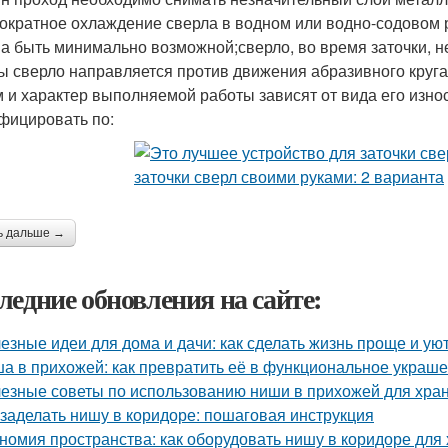
ократное охлаждение сверла в водном или водно-содовом 
а быть минимально возможной;сверло, во время заточки, 
ы сверло направляется против движения абразивного круга
 и характер выполняемой работы зависят от вида его изно
фицировать по:
ь дальше →
ледние обновления на сайте:
езные идеи для дома и дачи: как сделать жизнь проще и ую
а в прихожей: как превратить её в функциональное украш
езные советы по использованию ниши в прихожей для хра
 заделать нишу в коридоре: пошаговая инструкция
номия пространства: как оборудовать нишу в коридоре для