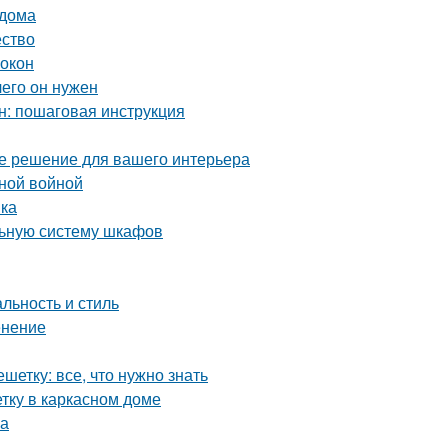
 дома
ество
 окон
чего он нужен
н: пошаговая инструкция
ое решение для вашего интерьера
нной войной
вка
льную систему шкафов
льность и стиль
енение
етку: все, что нужно знать
тку в каркасном доме
ка