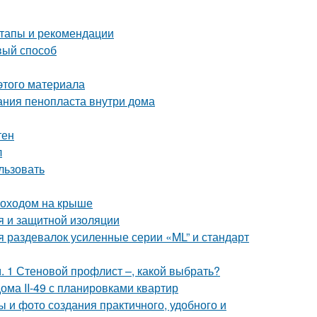
тапы и рекомендации
вый способ
этого материала
ания пенопласта внутри дома
тен
л
льзовать
моходом на крыше
я и защитной изоляции
 раздевалок усиленные серии «ML” и стандарт
 1 Стеновой профлист –, какой выбрать?
ома II-49 с планировками квартир
 и фото создания практичного, удобного и