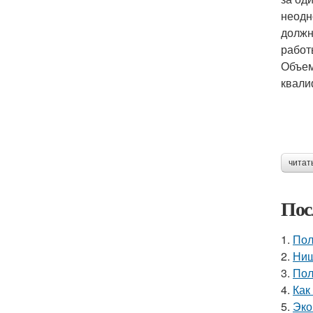
неодн
должн
работ
Объем
квали
читат
Пос
1.
Пол
2.
Ниш
3.
Пол
4.
Как
5.
Эко