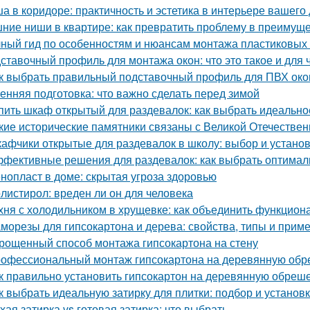
а в коридоре: практичность и эстетика в интерьере вашего
ние ниши в квартире: как превратить проблему в преимущ
ный гид по особенностям и нюансам монтажа пластиковых
ставочный профиль для монтажа окон: что это такое и для 
к выбрать правильный подставочный профиль для ПВХ око
енняя подготовка: что важно сделать перед зимой
пить шкаф открытый для раздевалок: как выбрать идеальн
кие исторические памятники связаны с Великой Отечестве
афчики открытые для раздевалок в школу: выбор и устано
фективные решения для раздевалок: как выбрать оптима
нопласт в доме: скрытая угроза здоровью
листирол: вреден ли он для человека
хня с холодильником в хрущевке: как объединить функциона
морезы для гипсокартона и дерева: свойства, типы и прим
рощенный способ монтажа гипсокартона на стену
офессиональный монтаж гипсокартона на деревянную обреш
к правильно установить гипсокартон на деревянную обреше
к выбрать идеальную затирку для плитки: подбор и установ
хая затирка vs готовая затирка: что выбрать