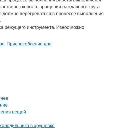
растворе;скорость вращения наждачного круга
не должно перегреваться;в процессе выполнения
.
са режущего инструмента. Износ можно
тнее
ение
нения вещей
 холодильника в хрущевке