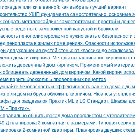
тирка для плитки в ванной: как выбрать лучший вариант
роительство УШП фундамента самостоятельно: основные э
к собрать металлосайдинг самостоятельно: простой и деше
усные рецепты с замороженной капустой и брокколи
асность пенополистерола: что нужно знать о безопасности 
ед пенопласта в жилых помещениях. Опасности использов
еи для украшения пустой стены: от классики до эксклюзива
делка дома из кирпича. Методы выравнивания кирпичных с
ложить деревянный дом кирпичом. Применяемый материа
к облицевать деревянный дом кирпичом. Какой кирпич испо
емя варить брокколи: 5 проверенных рецептов
учшайте безопасность и эффективность вашего дома с ды
жно ли дом из бруса обложить кирпичом. Нюансы утеплени
афы для раздевалок Практик ML и LS Стандарт. Шкафы для
ТМ «Практик».
к правильно обшить фасад дома профлистом с утеплителем.
49 Д планировка 3 комнатная с размерами. Типовая серия д
анировка 2-комнатной квартиры. Планировка двушки: схемы