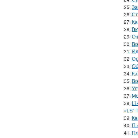
25.
За
26.
Ст
27.
Ка
28.
Вк
29.
Оп
30.
Вр
31.
Ид
32.
От
33.
Об
34.
Ка
35.
Вр
36.
Ул
37.
Мо
38.
Шк
«LS” 
39.
Ка
40.
П-
41.
Пл