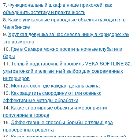
7.
Функциональный шкаф в нише прихожей: как
объединить эстетику и практичность
8.
Какие уникальные природные объекты находятся в
Челябинске
9.
Хрупкая девушка за час снесла нишу в коридоре: как
это возможно
10.
Где в Самаре можно посетить ночные клубы или
бары
11.
Теплый подставочный профиль VEKA SOFTLINE 82:
ультратонкий и элегантный выбор для современных
интерьеров
12.
Монтаж окон: где каждая деталь важна
13.
Как защитить смородину от тли осенью:
эффективные методы обработки
14.
Какие спортивные объекты и мероприятия
популярны в городе
15.
Эффективные способы борьбы с тлями: два
проверенных рецепта
16.
Какие исторические памятники связаны с Великой