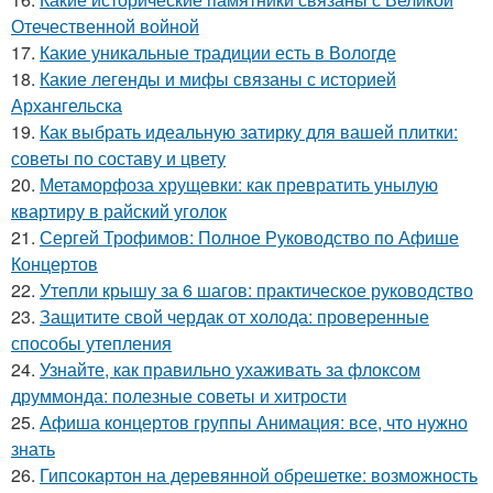
Отечественной войной
17.
Какие уникальные традиции есть в Вологде
18.
Какие легенды и мифы связаны с историей
Архангельска
19.
Как выбрать идеальную затирку для вашей плитки:
советы по составу и цвету
20.
Метаморфоза хрущевки: как превратить унылую
квартиру в райский уголок
21.
Сергей Трофимов: Полное Руководство по Афише
Концертов
22.
Утепли крышу за 6 шагов: практическое руководство
23.
Защитите свой чердак от холода: проверенные
способы утепления
24.
Узнайте, как правильно ухаживать за флоксом
друммонда: полезные советы и хитрости
25.
Афиша концертов группы Анимация: все, что нужно
знать
26.
Гипсокартон на деревянной обрешетке: возможность