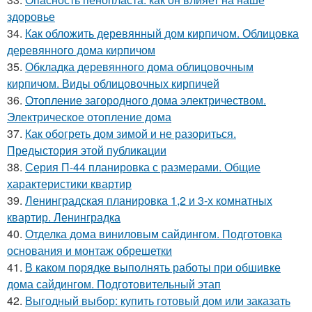
здоровье
34.
Как обложить деревянный дом кирпичом. Облицовка
деревянного дома кирпичом
35.
Обкладка деревянного дома облицовочным
кирпичом. Виды облицовочных кирпичей
36.
Отопление загородного дома электричеством.
Электрическое отопление дома
37.
Как обогреть дом зимой и не разориться.
Предыстория этой публикации
38.
Серия П-44 планировка с размерами. Общие
характеристики квартир
39.
Ленинградская планировка 1,2 и 3-х комнатных
квартир. Ленинградка
40.
Отделка дома виниловым сайдингом. Подготовка
основания и монтаж обрешетки
41.
В каком порядке выполнять работы при обшивке
дома сайдингом. Подготовительный этап
42.
Выгодный выбор: купить готовый дом или заказать