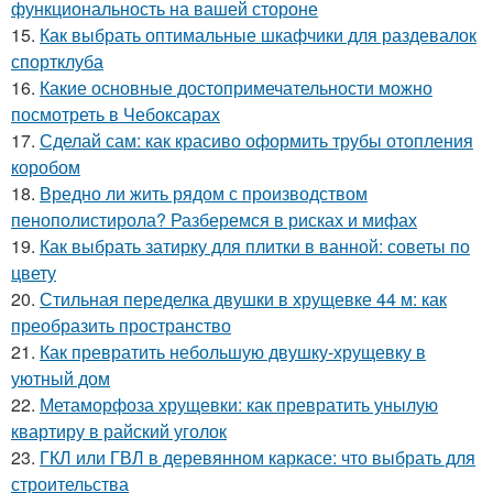
функциональность на вашей стороне
15.
Как выбрать оптимальные шкафчики для раздевалок
спортклуба
16.
Какие основные достопримечательности можно
посмотреть в Чебоксарах
17.
Сделай сам: как красиво оформить трубы отопления
коробом
18.
Вредно ли жить рядом с производством
пенополистирола? Разберемся в рисках и мифах
19.
Как выбрать затирку для плитки в ванной: советы по
цвету
20.
Стильная переделка двушки в хрущевке 44 м: как
преобразить пространство
21.
Как превратить небольшую двушку-хрущевку в
уютный дом
22.
Метаморфоза хрущевки: как превратить унылую
квартиру в райский уголок
23.
ГКЛ или ГВЛ в деревянном каркасе: что выбрать для
строительства