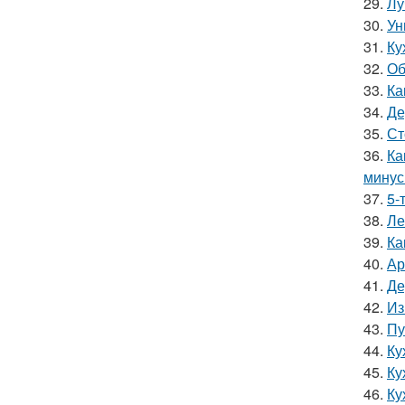
29.
Лу
30.
Ун
31.
Ку
32.
Об
33.
Ка
34.
Де
35.
Ст
36.
Ка
мину
37.
5-
38.
Ле
39.
Ка
40.
Ар
41.
Де
42.
Из
43.
Пу
44.
Ку
45.
Ку
46.
Ку