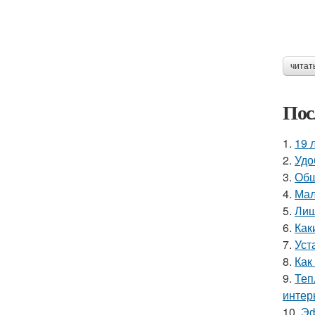
читат
Пос
1.
19 
2.
Удо
3.
Обш
4.
Мал
5.
Лиш
6.
Как
7.
Уст
8.
Как
9.
Теп
интер
10.
Эф