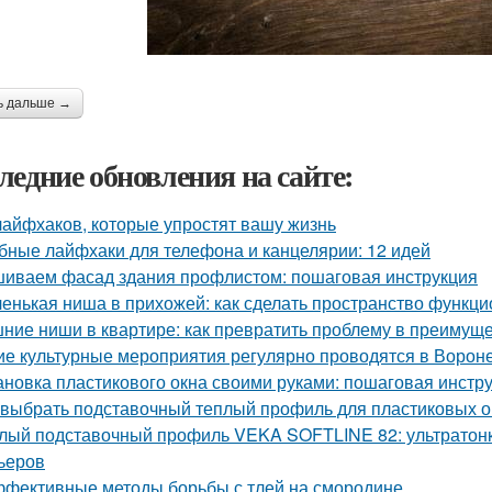
ь дальше →
ледние обновления на сайте:
лайфхаков, которые упростят вашу жизнь
бные лайфхаки для телефона и канцелярии: 12 идей
иваем фасад здания профлистом: пошаговая инструкция
енькая ниша в прихожей: как сделать пространство функц
ние ниши в квартире: как превратить проблему в преимущ
ие культурные мероприятия регулярно проводятся в Ворон
ановка пластикового окна своими руками: пошаговая инстр
 выбрать подставочный теплый профиль для пластиковых о
лый подставочный профиль VEKA SOFTLINE 82: ультратонк
ьеров
фективные методы борьбы с тлей на смородине