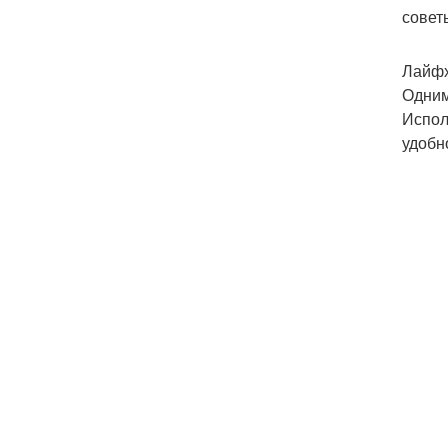
совет
Лайфх
Одним
Испол
удобн