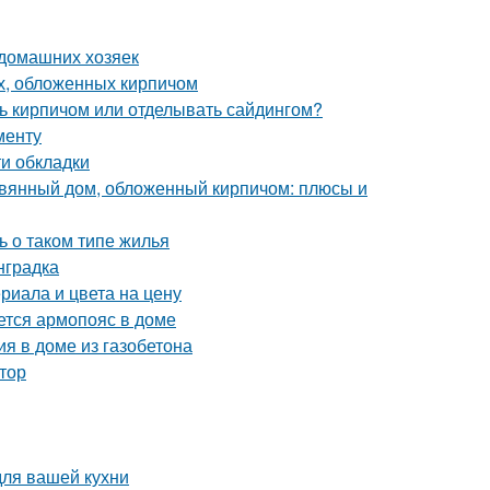
 домашних хозяек
х, обложенных кирпичом
ь кирпичом или отделывать сайдингом?
менту
и обкладки
евянный дом, обложенный кирпичом: плюсы и
ь о таком типе жилья
нградка
риала и цвета на цену
ется армопояс в доме
я в доме из газобетона
ктор
для вашей кухни