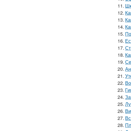
11.
Шк
12.
Ка
13.
Ка
14.
Ка
15.
По
16.
Ес
17.
Ст
18.
Ка
19.
Се
20.
Ан
21.
Ут
22.
Во
23.
Ги
24.
За
25.
Лу
26.
Ви
27.
Вс
28.
Пл