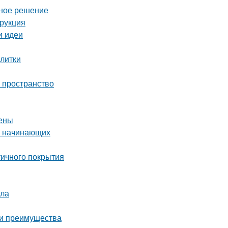
ьное решение
трукция
и идеи
плитки
ь пространство
цены
я начинающих
тичного покрытия
ала
 и преимущества