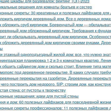
чшие шкафы для раздевалок: рейтинг ТОП-2023
икальные решения для комнаты братьев и сестер
хонные секреты: 30 креативных и полезных лайфхаков для
ложить кирпичом деревянный дом. Все о деревянных дома
к обложить сруб кирпичом. Бревенчатый дом — обкладыват
ревянный дом обложенный кирпичом. Требования к фунда
оит ли обкладывать деревянный дом кирпичом. Особенност
к обложить деревянный дом кирпичом своими руками. Дер
сы
ти этажный одноподъездный жилой дом: все, что нужно знат
нинградская планировка 1,2 и 3-х комнатных квартир. Лени
к обшить сайдингом дом и сколько стоит. Влияние типа мате
мопояс под деревянное перекрытие. В каких случаях требу
ревянные перекрытия на газобетон. Деревянные перекрыти
 чего построить дом недорого. SIP: строим дом, как констру
стая стена: от пустоты к творчеству
хонные украшения: идеи для пустой стены
хня и дом: 60 полезных лайфхаков для повседневной жизни
хонные секреты профессионалов: 11 полезных лайфхаков 