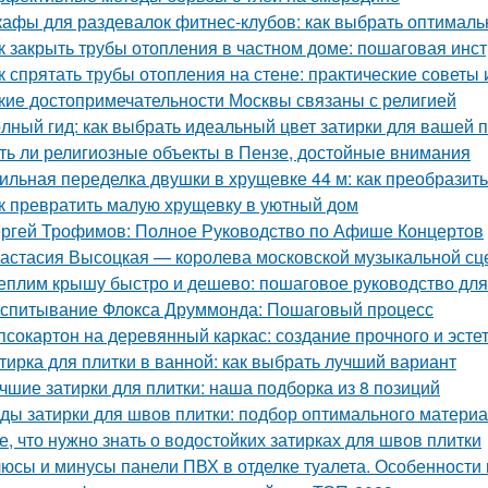
афы для раздевалок фитнес-клубов: как выбрать оптимал
к закрыть трубы отопления в частном доме: пошаговая инс
к спрятать трубы отопления на стене: практические советы 
кие достопримечательности Москвы связаны с религией
лный гид: как выбрать идеальный цвет затирки для вашей 
ть ли религиозные объекты в Пензе, достойные внимания
ильная переделка двушки в хрущевке 44 м: как преобразит
к превратить малую хрущевку в уютный дом
ргей Трофимов: Полное Руководство по Афише Концертов
астасия Высоцкая — королева московской музыкальной с
еплим крышу быстро и дешево: пошаговое руководство дл
спитывание Флокса Друммонда: Пошаговый процесс
псокартон на деревянный каркас: создание прочного и эсте
тирка для плитки в ванной: как выбрать лучший вариант
чшие затирки для плитки: наша подборка из 8 позиций
ды затирки для швов плитки: подбор оптимального матери
е, что нужно знать о водостойких затирках для швов плитки
юсы и минусы панели ПВХ в отделке туалета. Особенности