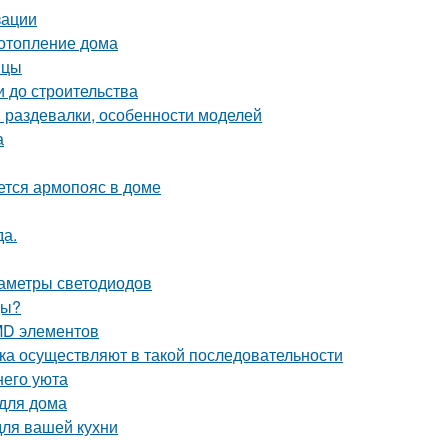
зации
 отопление дома
ицы
и до строительства
 раздевалки, особенности моделей
а
ется армопояс в доме
да.
раметры светодиодов
ды?
MD элементов
ка осуществляют в такой последовательности
его уюта
 для дома
для вашей кухни