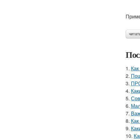
Приме
читат
Пос
1.
Как
2.
Пош
3.
ПРО
4.
Как
5.
Сов
6.
Мал
7.
Важ
8.
Как
9.
Как
10.
Ка