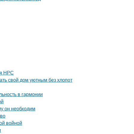
ля НРС
ть свой дом уютным без хлопот
ьность в гармонии
ой
му он необходим
тво
ой войной
и