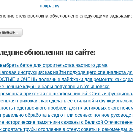
нение стекловолокна обусловлено следующими задачами:
ь дальше →
ледние обновления на сайте:
 выбрать бетон для строительства частного дома
аговая инструкция: как найти подходящего специалиста д
СТЫЕ и ОЧЕНЬ полезные лайфхаки для ремонта: как сдела
ие ночные клубы и бары популярны в Ульяновске
ременная прихожая со шкафом-нишей: Стиль и функционал
енькая прихожая: как сделать её стильной и функциональн
ность подставочного профиля для пластиковых окон: поче
 правильно обработать сад от тли осенью: полное руководс
ие исторические памятники связаны с Великой Отечественн
к спрятать трубы отопления в стену: советы и рекомендаци