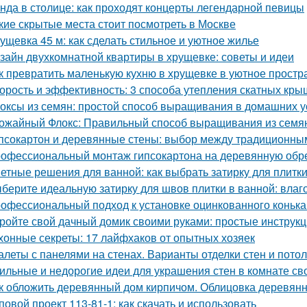
нда в столице: как проходят концерты легендарной певицы
кие скрытые места стоит посмотреть в Москве
ущевка 45 м: как сделать стильное и уютное жилье
зайн двухкомнатной квартиры в хрущевке: советы и идеи
к превратить маленькую кухню в хрущевке в уютное простр
орость и эффективность: 3 способа утепления скатных кры
оксы из семян: простой способ выращивания в домашних 
ожайный Флокс: Правильный способ выращивания из семян
псокартон и деревянные стены: выбор между традиционн
офессиональный монтаж гипсокартона на деревянную обреш
етные решения для ванной: как выбрать затирку для плитк
берите идеальную затирку для швов плитки в ванной: влаго
офессиональный подход к установке оцинкованного коньк
ройте свой дачный домик своими руками: простые инструкц
хонные секреты: 17 лайфхаков от опытных хозяек
алеты с панелями на стенах. Варианты отделки стен и пото
ильные и недорогие идеи для украшения стен в комнате св
к обложить деревянный дом кирпичом. Облицовка деревянн
повой проект 113-81-1: как скачать и использовать