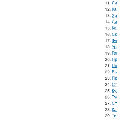
11.
Ли
12.
Ка
13.
Хр
14.
Ди
15.
Ка
16.
Ск
17.
Фл
18.
Ур
19.
Ги
20.
Пр
21.
Цв
22.
Вы
23.
Пр
24.
Ст
25.
Ку
26.
Ту
27.
Ст
28.
Ка
29.
Ти