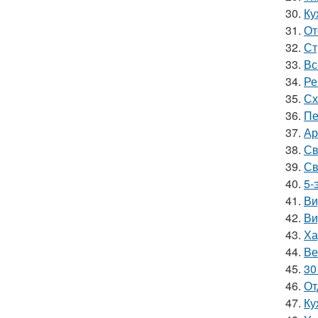
30.
Ку
31.
От
32.
Ст
33.
Вс
34.
Ре
35.
Сх
36.
Пе
37.
Ар
38.
Св
39.
Св
40.
5-
41.
Ви
42.
Ви
43.
Ха
44.
Ве
45.
30
46.
От
47.
Ку