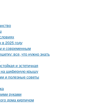
анство
ш
условиях
 в 2025 году
ым и современным
етку: все, что нужно знать
и
стойкая и эстетичная
а на шиферную крышу
ии и полезные советы
лка
оими руками
ого дома кирпичом