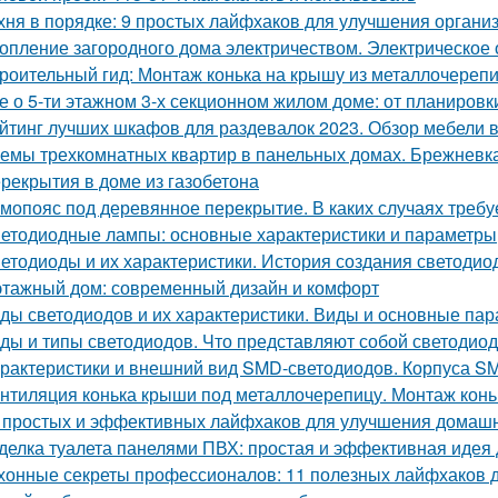
хня в порядке: 9 простых лайфхаков для улучшения органи
опление загородного дома электричеством. Электрическое
роительный гид: Монтаж конька на крышу из металлочереп
е о 5-ти этажном 3-х секционном жилом доме: от планировк
йтинг лучших шкафов для раздевалок 2023. Обзор мебели в
емы трехкомнатных квартир в панельных домах. Брежневк
рекрытия в доме из газобетона
мопояс под деревянное перекрытие. В каких случаях требу
етодиодные лампы: основные характеристики и параметры
етодиоды и их характеристики. История создания светодио
этажный дом: современный дизайн и комфорт
ды светодиодов и их характеристики. Виды и основные па
ды и типы светодиодов. Что представляют собой светодио
рактеристики и внешний вид SMD-светодиодов. Корпуса S
нтиляция конька крыши под металлочерепицу. Монтаж конь
 простых и эффективных лайфхаков для улучшения домашн
делка туалета панелями ПВХ: простая и эффективная идея
хонные секреты профессионалов: 11 полезных лайфхаков 