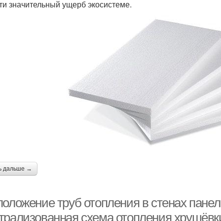
ти значительный ущерб экосистеме.
ь дальше →
положение труб отопления в стенах пане
трализованная схема отопления хрущёвк