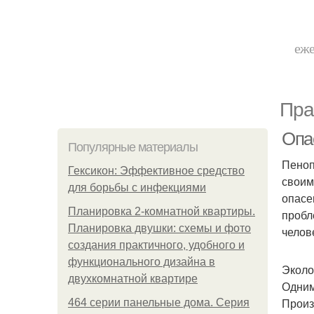
еже
Пра
Опа
Популярные материалы
Пеноп
Гексикон: Эффективное средство
своим
для борьбы с инфекциями
опасе
Планировка 2-комнатной квартиры.
пробл
Планировка двушки: схемы и фото
челов
создания практичного, удобного и
функционального дизайна в
Эколо
двухкомнатной квартире
Одним
Произ
464 серии панельные дома. Серия