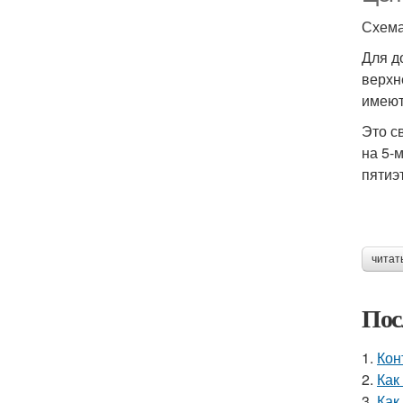
Схема
Для д
верхн
имеют
Это с
на 5-
пятиэ
читат
Пос
1.
Кон
2.
Как
3.
Как