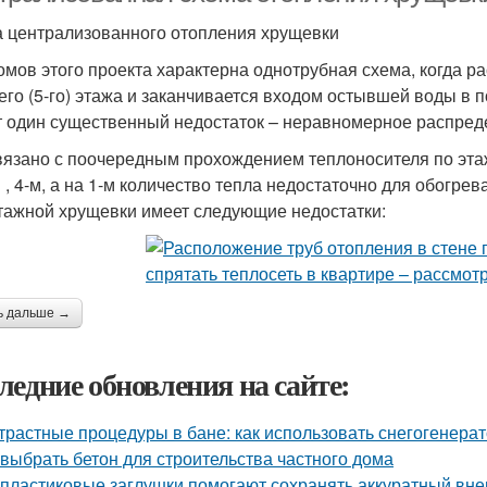
 централизованного отопления хрущевки
омов этого проекта характерна однотрубная схема, когда р
его (5-го) этажа и заканчивается входом остывшей воды в 
 один существенный недостаток – неравномерное распреде
вязано с поочередным прохождением теплоносителя по этажа
м , 4-м, а на 1-м количество тепла недостаточно для обогр
тажной хрущевки имеет следующие недостатки:
ь дальше →
ледние обновления на сайте:
трастные процедуры в бане: как использовать снегогенера
 выбрать бетон для строительства частного дома
 пластиковые заглушки помогают сохранять аккуратный вне