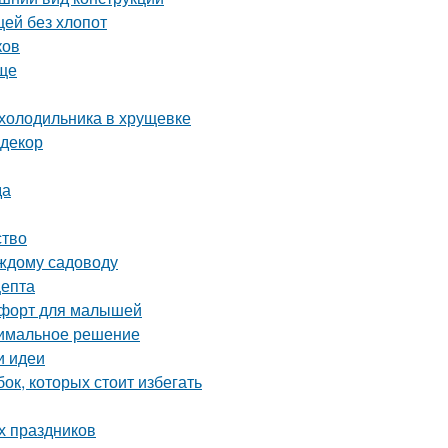
щей без хлопот
ков
още
 холодильника в хрущевке
 декор
да
ство
аждому садоводу
цепта
омфорт для малышей
тимальное решение
и идеи
ок, которых стоит избегать
х праздников