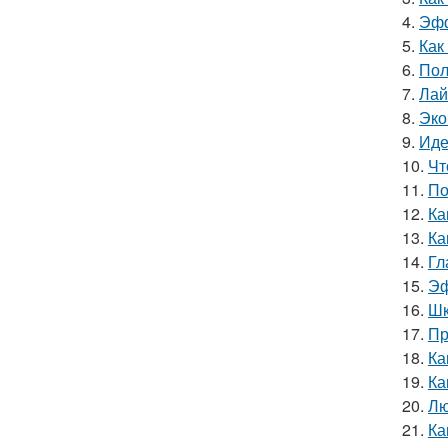
4.
Эфф
5.
Как
6.
Пол
7.
Лай
8.
Эко
9.
Иде
10.
Чт
11.
По
12.
Ка
13.
Ка
14.
Гл
15.
Эф
16.
Шк
17.
Пр
18.
Ка
19.
Ка
20.
Лю
21.
Ка