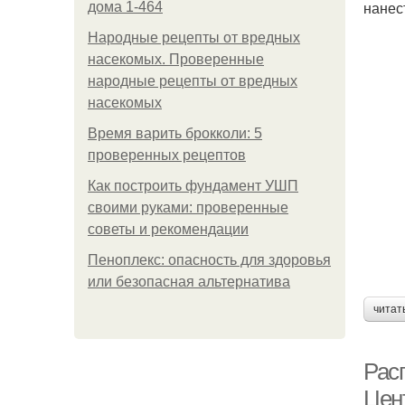
нанес
дома 1-464
Народные рецепты от вредных
насекомых. Проверенные
народные рецепты от вредных
насекомых
Время варить брокколи: 5
проверенных рецептов
Как построить фундамент УШП
своими руками: проверенные
советы и рекомендации
Пеноплекс: опасность для здоровья
или безопасная альтернатива
читат
Рас
Цен