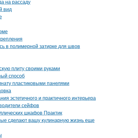
да на рассаду
й вид
е
доме
крепления
сь в полимерной затирке для швов
скую плиту своими руками
вый способ
омнату пластиковыми панелями
цовка
ния эстетичного и практичного интерьера
зводители сейфов
аллических шкафов Практик
орые сделают вашу кулинарную жизнь еще
ы