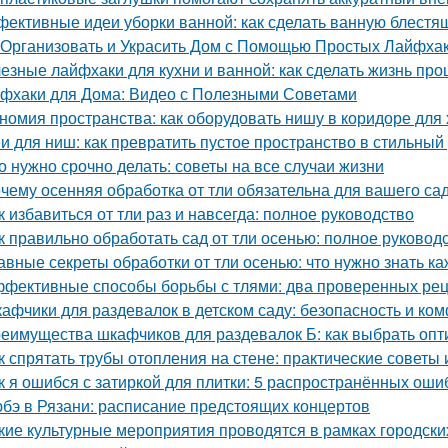
ективные идеи уборки ванной: как сделать ванную блестя
 Организовать и Украсить Дом с Помощью Простых Лайфха
езные лайфхаки для кухни и ванной: как сделать жизнь пр
фхаки для Дома: Видео с Полезными Советами
номия пространства: как оборудовать нишу в коридоре для
и для ниш: как превратить пустое пространство в стильный
о нужно срочно делать: советы на все случаи жизни
чему осенняя обработка от тли обязательна для вашего са
к избавиться от тли раз и навсегда: полное руководство
к правильно обработать сад от тли осенью: полное руковод
авные секреты обработки от тли осенью: что нужно знать к
фективные способы борьбы с тлями: два проверенных ре
афчики для раздевалок в детском саду: безопасность и к
еимущества шкафчиков для раздевалок Б: как выбрать оп
к спрятать трубы отопления на стене: практические советы 
к я ошибся с затиркой для плитки: 5 распространённых ошиб
бэ в Рязани: расписание предстоящих концертов
кие культурные мероприятия проводятся в рамках городски