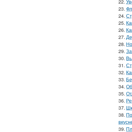
22.
Ув
23.
Фл
24.
Ст
25.
Ка
26.
Ка
27.
Де
28.
Но
29.
За
30.
Вы
31.
Ст
32.
Ка
33.
Бе
34.
Об
35.
От
36.
Ре
37.
Шк
38.
По
вкусн
39.
Пл