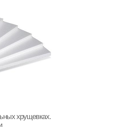
льных хрущевках.
и