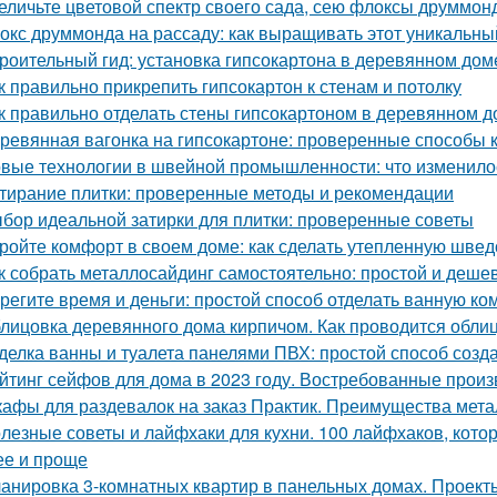
еличьте цветовой спектр своего сада, сею флоксы друммон
окс друммонда на рассаду: как выращивать этот уникальны
роительный гид: установка гипсокартона в деревянном дом
к правильно прикрепить гипсокартон к стенам и потолку
к правильно отделать стены гипсокартоном в деревянном 
ревянная вагонка на гипсокартоне: проверенные способы 
вые технологии в швейной промышленности: что изменило
тирание плитки: проверенные методы и рекомендации
бор идеальной затирки для плитки: проверенные советы
ройте комфорт в своем доме: как сделать утепленную швед
к собрать металлосайдинг самостоятельно: простой и деше
регите время и деньги: простой способ отделать ванную к
лицовка деревянного дома кирпичом. Как проводится обли
делка ванны и туалета панелями ПВХ: простой способ созда
йтинг сейфов для дома в 2023 году. Востребованные прои
афы для раздевалок на заказ Практик. Преимущества мет
лезные советы и лайфхаки для кухни. 100 лайфхаков, кот
ее и проще
анировка 3-комнатных квартир в панельных домах. Проект