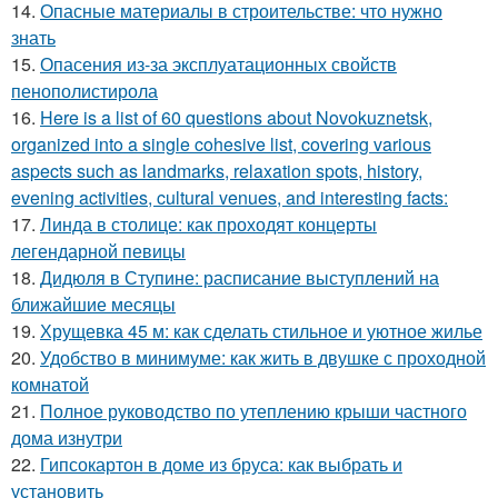
14.
Опасные материалы в строительстве: что нужно
знать
15.
Опасения из-за эксплуатационных свойств
пенополистирола
16.
Here is a list of 60 questions about Novokuznetsk,
organized into a single cohesive list, covering various
aspects such as landmarks, relaxation spots, history,
evening activities, cultural venues, and interesting facts:
17.
Линда в столице: как проходят концерты
легендарной певицы
18.
Дидюля в Ступине: расписание выступлений на
ближайшие месяцы
19.
Хрущевка 45 м: как сделать стильное и уютное жилье
20.
Удобство в минимуме: как жить в двушке с проходной
комнатой
21.
Полное руководство по утеплению крыши частного
дома изнутри
22.
Гипсокартон в доме из бруса: как выбрать и
установить