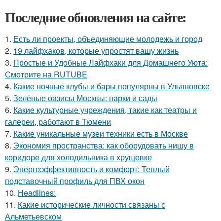
Последние обновления на сайте:
1.
Есть ли проекты, объединяющие молодежь и город
2.
19 лайфхаков, которые упростят вашу жизнь
3.
Простые и Удобные Лайфхаки для Домашнего Уюта:
Смотрите на RUTUBE
4.
Какие ночные клубы и бары популярны в Ульяновске
5.
Зелёные оазисы Москвы: парки и сады
6.
Какие культурные учреждения, такие как театры и
галереи, работают в Тюмени
7.
Какие уникальные музеи техники есть в Москве
8.
Экономия пространства: как оборудовать нишу в
коридоре для холодильника в хрущевке
9.
Энергоэффективность и комфорт: Теплый
подставочный профиль для ПВХ окон
10.
Headlines:
11.
Какие исторические личности связаны с
Альметьевском