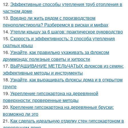
12.
Эффективные способы утепления труб отопления в
частном доме
13.
Вредно ли жить рядом с производством
пенополистирола? Разберемся в рисках и мифах
14.
Утепли крышу за 6 шагов: практическое руководство
15.
Скорость и эффективность: 3 способа утепления
скатных крыш
16.
Узнайте, как правильно ухаживать за флоксом
друммонда: полезные советы и хитрости
17.
ВЫРАЩИВАНИЕ МЕТЕЛЬЧАТЫХ флоксов из семян:
эффективные методы и инструменты
18.
Узнайте, как выращивать флоксы дома и в открытом
грунте
19.
Укрепление гипсокартона на деревянной
поверхности: проверенные методы
20.
Крепление гипсокартона на деревянные бруски:
возможно ли это
21.
Как сделать идеальную отделку стен гипсокартоном в
деревянном доме