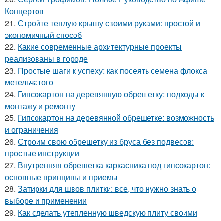
Концертов
21.
Стройте теплую крышу своими руками: простой и
экономичный способ
22.
Какие современные архитектурные проекты
реализованы в городе
23.
Простые шаги к успеху: как посеять семена флокса
метельчатого
24.
Гипсокартон на деревянную обрешетку: подходы к
монтажу и ремонту
25.
Гипсокартон на деревянной обрешетке: возможность
и ограничения
26.
Строим свою обрешетку из бруса без подвесов:
простые инструкции
27.
Внутренняя обрешетка каркасника под гипсокартон:
основные принципы и приемы
28.
Затирки для швов плитки: все, что нужно знать о
выборе и применении
29.
Как сделать утепленную шведскую плиту своими