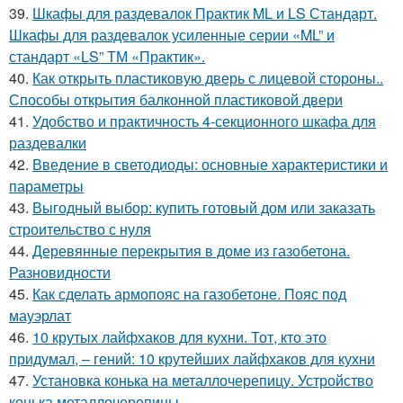
39.
Шкафы для раздевалок Практик ML и LS Стандарт.
Шкафы для раздевалок усиленные серии «ML” и
стандарт «LS” ТМ «Практик».
40.
Как открыть пластиковую дверь с лицевой стороны..
Способы открытия балконной пластиковой двери
41.
Удобство и практичность 4-секционного шкафа для
раздевалки
42.
Введение в светодиоды: основные характеристики и
параметры
43.
Выгодный выбор: купить готовый дом или заказать
строительство с нуля
44.
Деревянные перекрытия в доме из газобетона.
Разновидности
45.
Как сделать армопояс на газобетоне. Пояс под
мауэрлат
46.
10 крутых лайфхаков для кухни. Тот, кто это
придумал, – гений: 10 крутейших лайфхаков для кухни
47.
Установка конька на металлочерепицу. Устройство
конька металлочерепицы