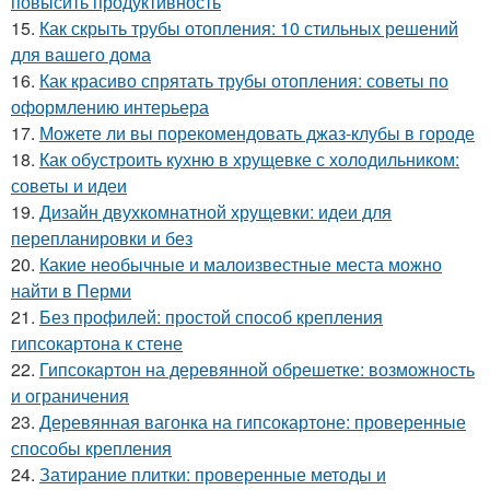
повысить продуктивность
15.
Как скрыть трубы отопления: 10 стильных решений
для вашего дома
16.
Как красиво спрятать трубы отопления: советы по
оформлению интерьера
17.
Можете ли вы порекомендовать джаз-клубы в городе
18.
Как обустроить кухню в хрущевке с холодильником:
советы и идеи
19.
Дизайн двухкомнатной хрущевки: идеи для
перепланировки и без
20.
Какие необычные и малоизвестные места можно
найти в Перми
21.
Без профилей: простой способ крепления
гипсокартона к стене
22.
Гипсокартон на деревянной обрешетке: возможность
и ограничения
23.
Деревянная вагонка на гипсокартоне: проверенные
способы крепления
24.
Затирание плитки: проверенные методы и