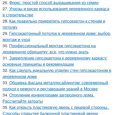
26.
Флокс: простой способ выращивания из семян
27.
Угрозы и риски использования деревянного каркаса
в строительстве
28.
Как правильно прикрепить гипсокартон к стенам и
потолку
29.
Гипсокартонный потолок в деревянном доме: выбор,
монтаж и уход
30.
Профессиональный монтаж гипсокартона на
деревянную обрешетку: все, что нужно знать
31.
Закрепление гипсокартона к деревянному каркасу:
основные принципы и рекомендации
32.
Как сделать идеальную отделку стен гипсокартоном в
деревянном доме
33.
Обшивка фасада металлосайдингом: современный
подход к ремонту и реставрации зданий в Москве
34.
Отопление конвекторами загородного дома.
Рассчитайте затраты
35.
Как открыть пластиковую дверь с лицевой стороны..
Способы открытия балконной пластиковой двери