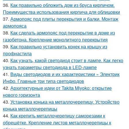
36.
Как правильно обложить дом из бруса кирпичом.
Преимущества использования кирпича для облицовки
37.
Армопояс под плиты перекрытия и балки. Монтаж
армопояса
38.
Как сделать армопояс под перекрытие в доме из
газобетона. Крепление монолитного перекрытия
39.
Как правильно установить конек на крышу из
профнастила
40.
Как узнать, какой светодиод стоит в лампе. Как легко
узнать параметры светодиода в LED-лампе
41.
Виды светодиодов и их характеристики » Электрик
Инфо. Главные три типа светодиодов
42.
Архитектурные идеи от Takita Miyoko: открытие
нового горизонта
43.
Установка конька на металлочерепицу. Устройство
конька металлочерепицы
44.
Как крепить металлочерепицу саморезами к
обрешётке. Крепление листов металлочерепицы к