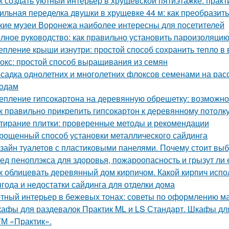
к создать уютный интерьер в хрущевской пятиэтажке: практ
ильная переделка двушки в хрущевке 44 м: как преобразит
кие музеи Воронежа наиболее интересны для посетителей
лное руководство: как правильно установить пароизоляцию
епление крыши изнутри: простой способ сохранить тепло в
окс: простой способ выращивания из семян
садка однолетних и многолетних флоксов семенами на расс
одам
епление гипсокартона на деревянную обрешетку: возможно
к правильно прикрепить гипсокартон к деревянному потолк
тирание плитки: проверенные методы и рекомендации
рощенный способ установки металлического сайдинга
зайн туалетов с пластиковыми панелями. Почему стоит выб
ед пеноплэкса для здоровья, пожароопасность и грызут ли
к облицевать деревянный дом кирпичом. Какой кирпич испо
года и недостатки сайдинга для отделки дома
тный интерьер в бежевых тонах: советы по оформлению м
афы для раздевалок Практик ML и LS Стандарт. Шкафы для
ТМ «Практик».