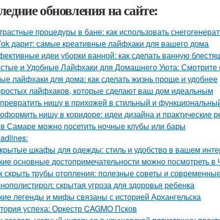
ледние обновления на сайте:
трастные процедуры в бане: как использовать снегогенера
Tok дарит: самые креативные лайфхаки для вашего дома
ективные идеи уборки ванной: как сделать ванную блестя
стые и Удобные Лайфхаки для Домашнего Уюта: Смотрит
ые лайфхаки для дома: как сделать жизнь проще и удобнее
простых лайфхаков, которые сделают ваш дом идеальным
 превратить нишу в прихожей в стильный и функциональны
 оформить нишу в коридоре: идеи дизайна и практические 
 в Самаре можно посетить ночные клубы или бары
adlines:
крытые шкафы для одежды: стиль и удобство в вашем инт
кие основные достопримечательности можно посмотреть в 
к скрыть трубы отопления: полезные советы и современны
нополистирол: скрытая угроза для здоровья ребенка
кие легенды и мифы связаны с историей Архангельска
тория успеха: Оркестр CAGMO Псков