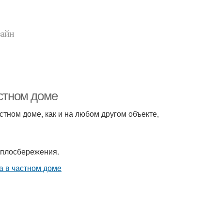
зайн
астном доме
тном доме, как и на любом другом объекте,
еплосбережения.