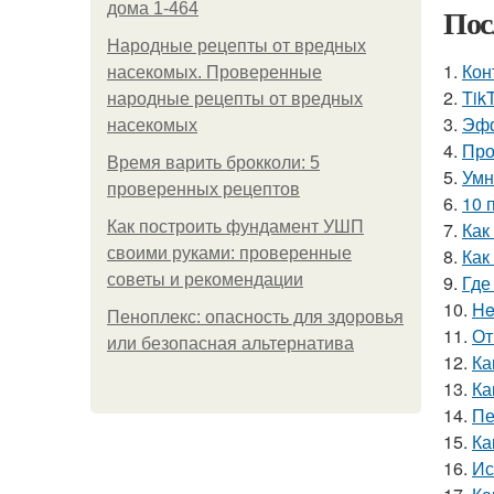
дома 1-464
Пос
Народные рецепты от вредных
1.
Кон
насекомых. Проверенные
2.
Tik
народные рецепты от вредных
3.
Эфф
насекомых
4.
Про
Время варить брокколи: 5
5.
Умн
проверенных рецептов
6.
10 
Как построить фундамент УШП
7.
Как
своими руками: проверенные
8.
Как
советы и рекомендации
9.
Где
10.
He
Пеноплекс: опасность для здоровья
11.
От
или безопасная альтернатива
12.
Ка
13.
Ка
14.
Пе
15.
Ка
16.
Ис