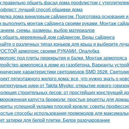
к правильно обшить фасад дома профлистом с утеплителем.
офлист: лучший способ обшивки дома
делка дома виниловым сайдингом. Подготовка основания и
к выполнить монтаж сайдинга своими руками. Монтаж сайди
санием, схемы, размеры, выбор материалов
к обшить деревянный дом сайдингом. Виды сайдинга
найте о различных типах коньков для крыш и выберите луч
ОСТОЙ армопояс своими РУКАМИ. Опалубка
мопояс под плиты перекрытия и балки. Монтаж армопояса
тройство армопояса в доме из газобетона. Варианты устро
хнические характеристики светодиодов SMD 3528. Светоди
оект пятиэтажного жилого дома: все, что нужно знать о нов
хитектурные идеи от Takita Miyoko: открытие нового горизо
олюция строительных лесов: от простейших конструкций д
мороженная капуста брокколи: простые рецепты для дома
креты успешной укладки плоской кровли: советы професс
остые способы использования промокодов для максималь
ет затирки для белой плитки. Белое разочарование