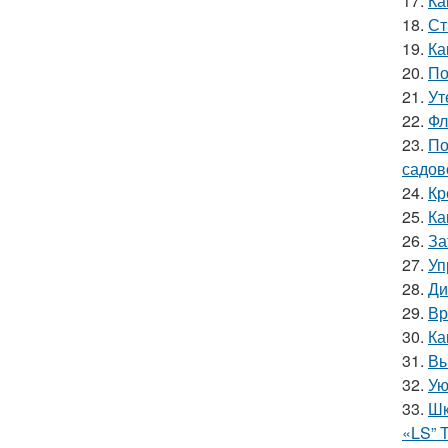
17.
Ка
18.
Ст
19.
Ка
20.
По
21.
Ут
22.
Фл
23.
По
садов
24.
Кр
25.
Ка
26.
За
27.
Уп
28.
Ди
29.
Вр
30.
Ка
31.
Вы
32.
Ую
33.
Шк
«LS” 