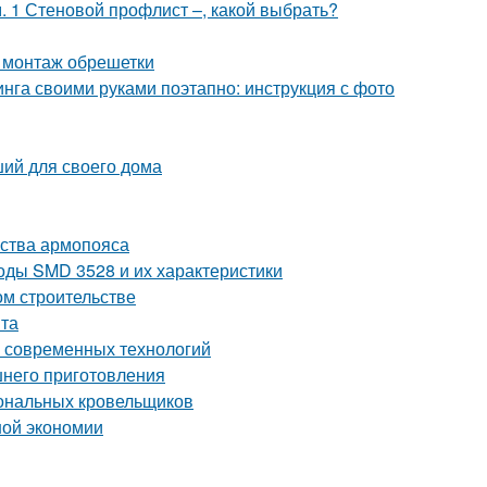
 1 Стеновой профлист –, какой выбрать?
 монтаж обрешетки
нга своими руками поэтапно: инструкция с фото
ший для своего дома
йства армопояса
оды SMD 3528 и их характеристики
ом строительстве
нта
о современных технологий
шнего приготовления
иональных кровельщиков
ной экономии