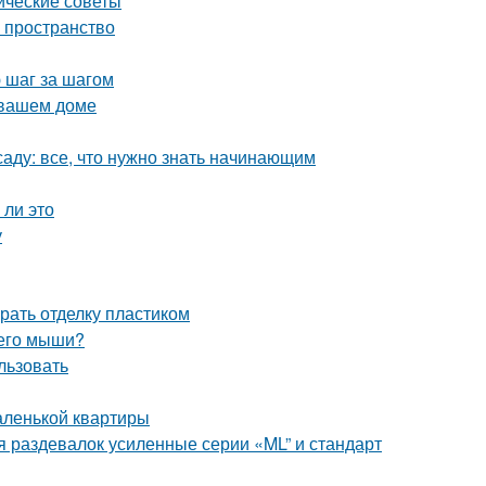
ические советы
ь пространство
 шаг за шагом
 вашем доме
аду: все, что нужно знать начинающим
 ли это
у
рать отделку пластиком
 его мыши?
льзовать
аленькой квартиры
 раздевалок усиленные серии «ML” и стандарт