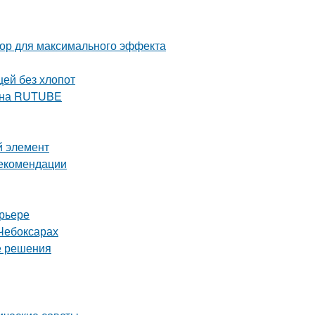
тор для максимального эффекта
щей без хлопот
е на RUTUBE
й элемент
рекомендации
ерьере
Чебоксарах
е решения