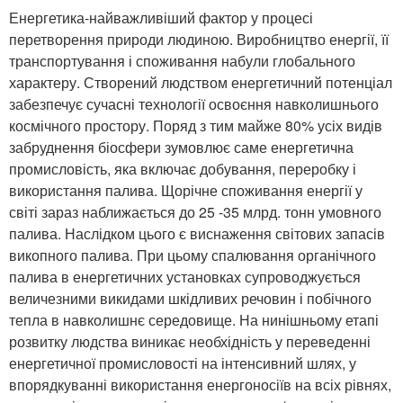
Енергетика-найважливіший фактор у процесі
перетворення природи людиною. Виробництво енергії, її
транспортування і споживання набули глобального
характеру. Створений людством енергетичний потенціал
забезпечує сучасні технології освоєння навколишнього
космічного простору. Поряд з тим майже 80% усіх видів
забруднення біосфери зумовлює саме енергетична
промисловість, яка включає добування, переробку і
використання палива. Щорічне споживання енергії у
світі зараз наближається до 25 -35 млрд. тонн умовного
палива. Наслідком цього є виснаження світових запасів
викопного палива. При цьому спалювання органічного
палива в енергетичних установках супроводжується
величезними викидами шкідливих речовин і побічного
тепла в навколишнє середовище. На нинішньому етапі
розвитку людства виникає необхідність у переведенні
енергетичної промисловості на інтенсивний шлях, у
впорядкуванні використання енергоносіїв на всіх рівнях,