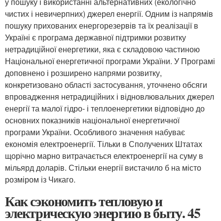
у пошуку і використанні альтернативних (екологічно
чистих і невичерпних) джерел енергії. Одним із напрямів
пошуку прихованих енергорезервів та їх реалізації в
Україні є програма державної підтримки розвитку
нетрадиційної енергетики, яка є складовою частиною
Національної енергетичної програми України. У Програмі
доповнено і розширено напрями розвитку,
конкретизовано області застосування, уточнено обсяги
впровадження нетрадиційних і відновлювальних джерел
енергії та малої гідро- і теплоенергетики відповідно до
основних показників національної енергетичної
програми України. Особливого значення набуває
економія електроенергії. Тільки в Сполучених Штатах
щорічно марно витрачається електроенергії на суму в
мільярд доларів. Стільки енергії вистачило б на місто
розміром із Чикаго.
Как сэкономить тепловую и
электрическую энергию в быту. 45