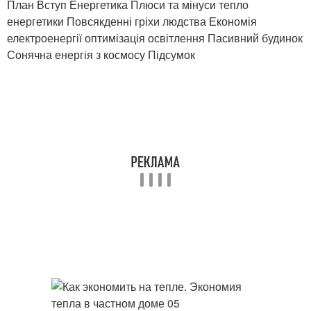
План Вступ Енергетика Плюси та мінуси тепло
енергетики Повсякденні гріхи людства Економія
електроенергії оптимізація освітлення Пасивний будинок
Сонячна енергія з космосу Підсумок