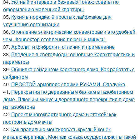
34.
Уютный интерьер в бежевых тонах: советы по
оформлению маленькой квартиры
35.
Кухня в порядке: 9 простых лайфхаков для
улучшения организации
36.
Отопление электрическим конвекторами это удобней
чем.. Конвектор отопления плюсы и минусы
37.
Арболит и фибролит: отличия и применение
38.
Введение в светодиоды: основные характеристики и
параметры
39.
Обшивка сайдингом каркасного дома. Как работать с
сайдингом
40.
ПРОСТОЙ армопояс своими РУКАМИ. Опалубка
41.
Перекрытия по деревянным балкам в газобетонном
доме. Плюсы и минусы деревянного перекрытия в доме
из газобетона
42.
Проект многоквартирного дома 5 этажей: как
построить дом мечты
43.
Как правильно монтировать круглый конёк
металлочерепицы. Монтаж конька осуществляют в такой