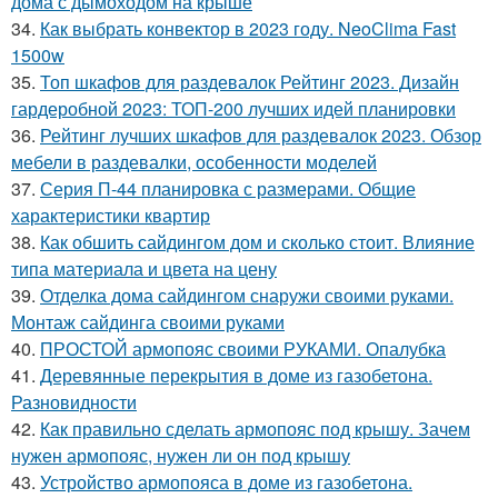
дома с дымоходом на крыше
34.
Как выбрать конвектор в 2023 году. NeoClima Fast
1500w
35.
Топ шкафов для раздевалок Рейтинг 2023. Дизайн
гардеробной 2023: ТОП-200 лучших идей планировки
36.
Рейтинг лучших шкафов для раздевалок 2023. Обзор
мебели в раздевалки, особенности моделей
37.
Серия П-44 планировка с размерами. Общие
характеристики квартир
38.
Как обшить сайдингом дом и сколько стоит. Влияние
типа материала и цвета на цену
39.
Отделка дома сайдингом снаружи своими руками.
Монтаж сайдинга своими руками
40.
ПРОСТОЙ армопояс своими РУКАМИ. Опалубка
41.
Деревянные перекрытия в доме из газобетона.
Разновидности
42.
Как правильно сделать армопояс под крышу. Зачем
нужен армопояс, нужен ли он под крышу
43.
Устройство армопояса в доме из газобетона.