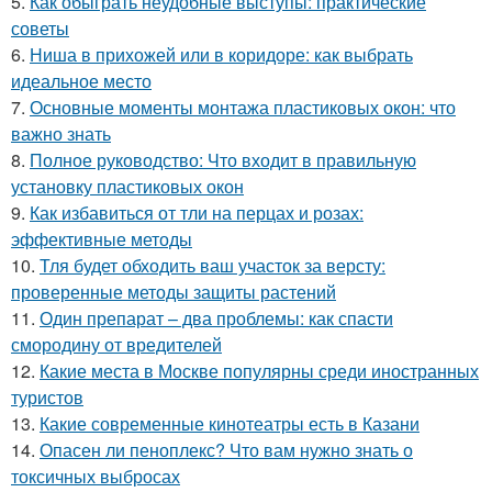
5.
Как обыграть неудобные выступы: практические
советы
6.
Ниша в прихожей или в коридоре: как выбрать
идеальное место
7.
Основные моменты монтажа пластиковых окон: что
важно знать
8.
Полное руководство: Что входит в правильную
установку пластиковых окон
9.
Как избавиться от тли на перцах и розах:
эффективные методы
10.
Тля будет обходить ваш участок за версту:
проверенные методы защиты растений
11.
Один препарат – два проблемы: как спасти
смородину от вредителей
12.
Какие места в Москве популярны среди иностранных
туристов
13.
Какие современные кинотеатры есть в Казани
14.
Опасен ли пеноплекс? Что вам нужно знать о
токсичных выбросах