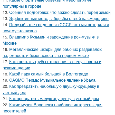
популярны в городе
12.
Осенняя подготовка: что важно сделать перед зимой
13.
Эффективные методы борьбы с тлей на смородине
14.
Полузабытое средство из СССР: что мы потеряли и
почему это важно
15.
Владимир Кузьмин и зарождение рок-музыки в
Москве
16.
Металлические шкафы для рабочих раздевалок:
надежность и безопасность на первом месте
17.
Как спрятать трубы отопления в стену: советы и
рекомендации
18.
Какой парк самый большой в Волгограде
19.
CAGMO Пермь: Музыкальное явление Урала
20.
Как превратить небольшую двушку-хрущевку в
уютный дом
21.
Как превратить малую хрущевку в уютный дом
22.
Какие музеи Воронежа наиболее интересны для
посетителей