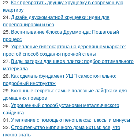
23.
Как превратить двушку-хрущевку в современную
квартиру
24.
Дизайн двухкомнатной хрущевки: идеи для
перепланировки и без
25.
Воспитывание Флокса Друммонда: Пошаговый
процесс
26.
Укрепление гипсокартона на деревянном каркасе:
простой способ создания прочной стены
27.
Виды затирки для швов плитки: подбор оптимального
материала
28.
Как сделать фундамент УШП самостоятельно:
подробный инструктаж
29.
Кухонные секреты: самые полезные лайфхаки для
домашних поваров
30.
Упрощенный способ установки металлического
сайдинга
31.
Утепление с помощью пеноплекса: плюсы и минусы
32.
Строительство кирпичного дома 8х10м: все, что
нужно знать