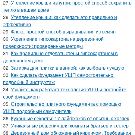
27.
Утепление крыши изнутри: простой способ сохранить
тепло в вашем доме
28.
Утепление крыши: как сделать это правильно и
эффективно
29.
Флокс: простой способ выращивания из семян
30.
Укрепление гипсокартона на деревянной
поверхности: проверенные методы
31.
Как правильно отделать стены гипсокартоном в
деревянном доме
32.
Затирка для плитки в ванной: как выбрать лучшую
33.
Как сделать фундамент УШП самостоятельно:
подробный инструктаж
34.
Узнайте, как работает технология УШП и постройте
свой фундамент
35.
Строительство плитного фундамента с помощью
УШП: подробный самоучитель
36.
Кухонные секреты: 17 лайфхаков от опытных хозяек
37.
Уникальные решения для комнаты братьев и сестер
38.
Деревянный дом обложенный кирпичом. Требования