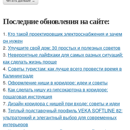
читать дальше →
Последние обновления на сайте:
1.
Кто такой проектировщик электроснабжения и зачем
он нужен
2.
Улучшите свой дом: 30 простых и полезных советов
3.
Невероятные лайфхаки для самых разных ситуаций:
как сделать жизнь проще
4.
Советы туристам: как лучше всего провести время в
Калининграде
5.
Оформление ниши в коридоре: идеи и советы
6.
Как сделать нишу из гипсокартона в коридоре:
пошаговая инструкция
7.
Дизайн коридора с нишей при входе: советы и идеи
8.
Теплый подставочный профиль VEKA SOFTLINE 82:
ультратонкий и элегантный выбор для современных
интерьеров