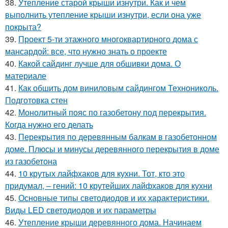
38.
Утепление старой крыши изнутри. Как и чем
выполнить утепление крыши изнутри, если она уже
покрыта?
39.
Проект 5-ти этажного многоквартирного дома с
мансардой: все, что нужно знать о проекте
40.
Какой сайдинг лучше для обшивки дома. О
материале
41.
Как обшить дом виниловым сайдингом Технониколь.
Подготовка стен
42.
Монолитный пояс по газобетону под перекрытия.
Когда нужно его делать
43.
Перекрытия по деревянным балкам в газобетонном
доме. Плюсы и минусы деревянного перекрытия в доме
из газобетона
44.
10 крутых лайфхаков для кухни. Тот, кто это
придумал, – гений: 10 крутейших лайфхаков для кухни
45.
Основные типы светодиодов и их характеристики.
Виды LED светодиодов и их параметры
46.
Утепление крыши деревянного дома. Начинаем