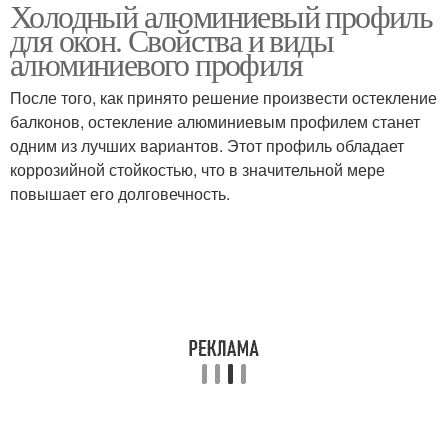
Холодный алюминиевый профиль
Металлические окна
Оконный профиль
для окон. Свойства и виды
алюминиевого профиля
После того, как принято решение произвести остекление
Профиль по оборонной
балконов, остекление алюминиевым профилем станет
Алюминиевые окна
технологии
одним из лучших вариантов. Этот профиль обладает
коррозийной стойкостью, что в значительной мере
повышает его долговечность.
Двери из
Окна от компании
алюминиевого профиля