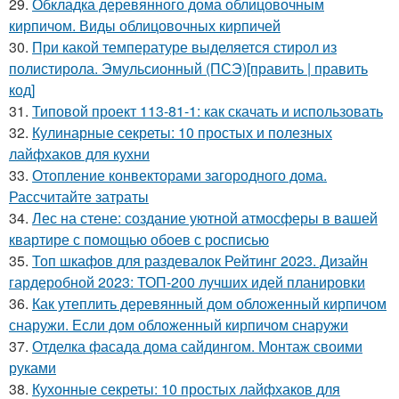
29.
Обкладка деревянного дома облицовочным
кирпичом. Виды облицовочных кирпичей
30.
При какой температуре выделяется стирол из
полистирола. Эмульсионный (ПСЭ)[править | править
код]
31.
Типовой проект 113-81-1: как скачать и использовать
32.
Кулинарные секреты: 10 простых и полезных
лайфхаков для кухни
33.
Отопление конвекторами загородного дома.
Рассчитайте затраты
34.
Лес на стене: создание уютной атмосферы в вашей
квартире с помощью обоев с росписью
35.
Топ шкафов для раздевалок Рейтинг 2023. Дизайн
гардеробной 2023: ТОП-200 лучших идей планировки
36.
Как утеплить деревянный дом обложенный кирпичом
снаружи. Если дом обложенный кирпичом снаружи
37.
Отделка фасада дома сайдингом. Монтаж своими
руками
38.
Кухонные секреты: 10 простых лайфхаков для