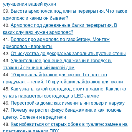
улучшения вашей кухни
39.
Высота армопояса под плиты перекрытия. Что такое
армопояс и каким он бывает?
40.
Армопояс под деревянные балки перекрытия. В
каких случаях нужен армопояс?
41.
Вопрос про армопояс по газобетону. Монтаж
армопояса - варианты
42.
От искусства до декора: как заполнить пустые стены
43.
Удивительное решение для жизни в городе: 5-
этажный секционный жилой дом
44.
10 крутых лайфхаков для кухни. Тот, кто это
придумал, – гений: 10 крутейших лайфхаков для кухни
45.
Как узнать, какой светодиод стоит в лампе. Как легко
узнать параметры светодиода в LED-лампе
46.
Перестройка дома: как изменить интерьер и наружу
47.
Почему не растет фикус бенджамина и как помочь
цветку. Болезни и вредители
48.
Как избавиться от старых обоев в туалете: замена на
пластиковые панели ПВХ