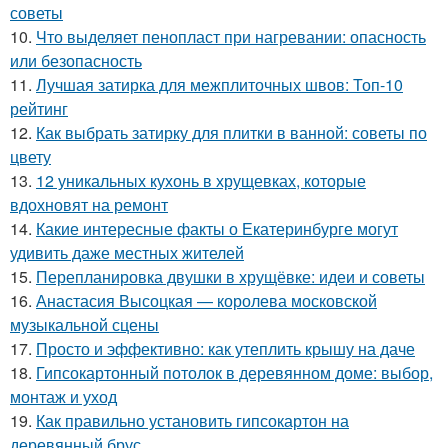
советы
10.
Что выделяет пенопласт при нагревании: опасность
или безопасность
11.
Лучшая затирка для межплиточных швов: Топ-10
рейтинг
12.
Как выбрать затирку для плитки в ванной: советы по
цвету
13.
12 уникальных кухонь в хрущевках, которые
вдохновят на ремонт
14.
Какие интересные факты о Екатеринбурге могут
удивить даже местных жителей
15.
Перепланировка двушки в хрущёвке: идеи и советы
16.
Анастасия Высоцкая — королева московской
музыкальной сцены
17.
Просто и эффективно: как утеплить крышу на даче
18.
Гипсокартонный потолок в деревянном доме: выбор,
монтаж и уход
19.
Как правильно установить гипсокартон на
деревянный брус