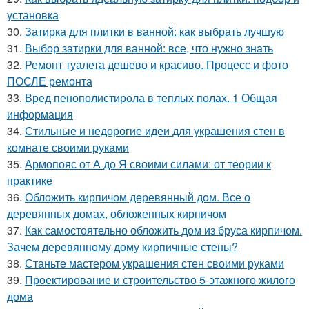
установка
30.
Затирка для плитки в ванной: как выбрать лучшую
31.
Выбор затирки для ванной: все, что нужно знать
32.
Ремонт туалета дешево и красиво. Процесс и фото
ПОСЛЕ ремонта
33.
Вред пенополистирола в теплых полах. 1 Общая
информация
34.
Стильные и недорогие идеи для украшения стен в
комнате своими руками
35.
Армопояс от А до Я своими силами: от теории к
практике
36.
Обложить кирпичом деревянный дом. Все о
деревянных домах, обложенных кирпичом
37.
Как самостоятельно обложить дом из бруса кирпичом.
Зачем деревянному дому кирпичные стены?
38.
Станьте мастером украшения стен своими руками
39.
Проектирование и строительство 5-этажного жилого
дома