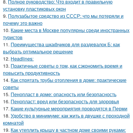
8.
Полное руководство: Что входит в правильную
установку пластиковых окон
9.
Полузабытое средство из СССР: что мы потеряли и
почему это важно
10.
Какие места в Москве популярны среди иностранных
туристов
11.
Преимущества шкафчиков для раздевалок Б: как
выбрать оптимальное решение
12.
Headlines:
13.
Практичные советы о том, как сэкономить время и
повысить продуктивность
14.
Как спрятать трубы отопления в доме: практические
советы
15.
Пенопласт в доме: опасность или безопасность
16.
Пенопласт: вред или безопасность для здоровья
17.
Какие культурные мероприятия проводятся в Перми
18.
Удобство в минимуме: как жить в двушке с проходной
комнатой
19.
Как утеплить крышу в частном доме своими руками: