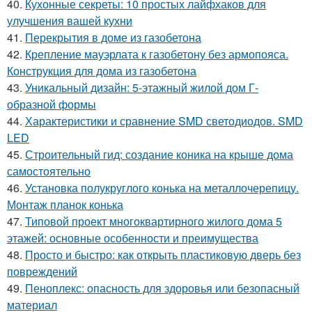
40.
Кухонные секреты: 10 простых лайфхаков для
улучшения вашей кухни
41.
Перекрытия в доме из газобетона
42.
Крепление мауэрлата к газобетону без армопояса.
Конструкция для дома из газобетона
43.
Уникальный дизайн: 5-этажный жилой дом Г-
образной формы
44.
Характеристики и сравнение SMD светодиодов. SMD
LED
45.
Строительный гид: создание коника на крыше дома
самостоятельно
46.
Установка полукруглого конька на металлочерепицу.
Монтаж планок конька
47.
Типовой проект многоквартирного жилого дома 5
этажей: основные особенности и преимущества
48.
Просто и быстро: как открыть пластиковую дверь без
повреждений
49.
Пеноплекс: опасность для здоровья или безопасный
материал