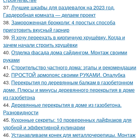
37.
Лучшие шкафы для раздевалок на 2023 год.
Гардеробная комната — делаем проект
38.
Замороженная брокколи: 4 простых способа
приготовить вкусный гарнир
39.
Я хочу переехать в кирпичную хрущёвку. Когда и
зачем начали строить хрущёвки
40.
Отделка фасада дома сайдингом. Монтаж своими
руками
41.
Строительство частного дома: этапы и рекомендации
42.
ПРОСТОЙ армопояс своими РУКАМИ. Опалубка
43.
Перекрытия по деревянным балкам в газобетонном
доме. Плюсы и минусы деревянного перекрытия в доме
из газобетона
44.
Деревянные перекрытия в доме из газобетона.
Разновидности
45.
Кухонные секреты: 10 проверенных лайфхаков для
удобной и эффективной кулинарии
46.
Устанавливаем конек для металлочерепицы. Монтаж