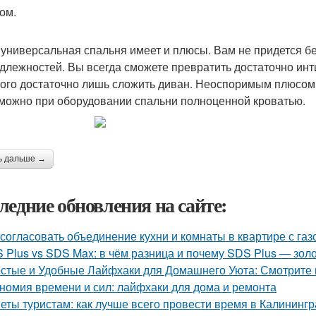
ом.
 универсальная спальня имеет и плюсы. Вам не придется б
длежностей. Вы всегда сможете превратить достаточно инт
того достаточно лишь сложить диван. Неоспоримым плюсом
можно при оборудовании спальни полноценной кроватью.
ь дальше →
ледние обновления на сайте:
 согласовать объединение кухни и комнаты в квартире с газ
 Plus vs SDS Max: в чём разница и почему SDS Plus — зол
стые и Удобные Лайфхаки для Домашнего Уюта: Смотрит
номия времени и сил: лайфхаки для дома и ремонта
еты туристам: как лучше всего провести время в Калининг