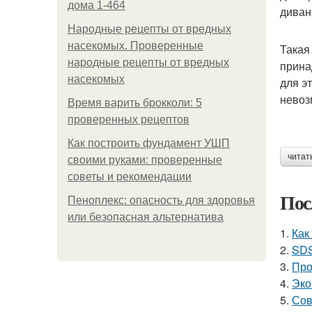
дома 1-464
диван
Народные рецепты от вредных
насекомых. Проверенные
Такая
народные рецепты от вредных
прина
насекомых
для э
невоз
Время варить брокколи: 5
проверенных рецептов
Как построить фундамент УШП
читат
своими руками: проверенные
советы и рекомендации
Пос
Пеноплекс: опасность для здоровья
или безопасная альтернатива
1.
Как
2.
SDS
3.
Про
4.
Эко
5.
Сов