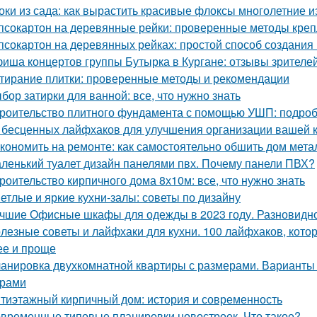
оки из сада: как вырастить красивые флоксы многолетние и
псокартон на деревянные рейки: проверенные методы кре
псокартон на деревянных рейках: простой способ создания
иша концертов группы Бутырка в Кургане: отзывы зрителе
тирание плитки: проверенные методы и рекомендации
бор затирки для ванной: все, что нужно знать
роительство плитного фундамента с помощью УШП: подро
 бесценных лайфхаков для улучшения организации вашей 
кономить на ремонте: как самостоятельно обшить дом мет
ленький туалет дизайн панелями пвх. Почему панели ПВХ?
роительство кирпичного дома 8х10м: все, что нужно знать
етлые и яркие кухни-залы: советы по дизайну
чшие Офисные шкафы для одежды в 2023 году. Разновидн
лезные советы и лайфхаки для кухни. 100 лайфхаков, кот
ее и проще
анировка двухкомнатной квартиры с размерами. Варианты
ерами
тиэтажный кирпичный дом: история и современность
временные типовые планировки новостроек. Что такое?