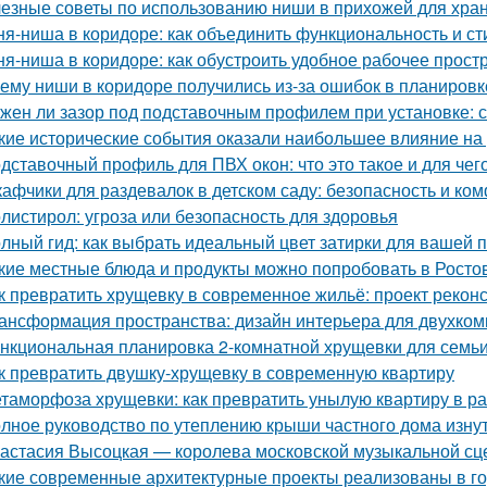
езные советы по использованию ниши в прихожей для хра
ня-ниша в коридоре: как объединить функциональность и ст
ня-ниша в коридоре: как обустроить удобное рабочее прост
ему ниши в коридоре получились из-за ошибок в планировк
жен ли зазор под подставочным профилем при установке: 
кие исторические события оказали наибольшее влияние на
дставочный профиль для ПВХ окон: что это такое и для чег
афчики для раздевалок в детском саду: безопасность и к
листирол: угроза или безопасность для здоровья
лный гид: как выбрать идеальный цвет затирки для вашей 
кие местные блюда и продукты можно попробовать в Росто
к превратить хрущевку в современное жильё: проект рекон
ансформация пространства: дизайн интерьера для двухко
нкциональная планировка 2-комнатной хрущевки для семьи 
к превратить двушку-хрущевку в современную квартиру
таморфоза хрущевки: как превратить унылую квартиру в ра
лное руководство по утеплению крыши частного дома изну
астасия Высоцкая — королева московской музыкальной с
кие современные архитектурные проекты реализованы в г