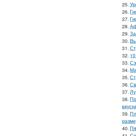
25.
Ур
26.
Ги
27.
Ги
28.
Аф
29.
За
30.
Вы
31.
Ст
32.
10
33.
Сэ
34.
Ма
35.
Ст
36.
Св
37.
Лу
38.
По
вкусн
39.
Пл
разм
40.
Пя
41.
Со