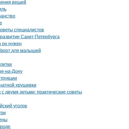
нения вещей
иль
ранство
е
советы специалистов
 развитие Санкт-Петербурга
о он нужен
омфорт для малышей
плитки
ве-на-Дону
струкции
мнатной хрущевки
с двумя детьми: практические советы
йский уголок
три
цены
ороде