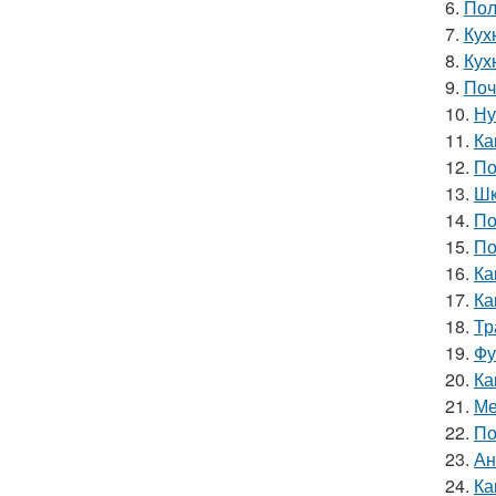
6.
Пол
7.
Кух
8.
Кух
9.
Поч
10.
Ну
11.
Ка
12.
По
13.
Шк
14.
По
15.
По
16.
Ка
17.
Ка
18.
Тр
19.
Фу
20.
Ка
21.
Ме
22.
По
23.
Ан
24.
Ка