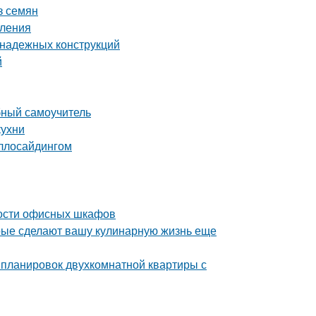
з семян
пления
 надежных конструкций
й
бный самоучитель
кухни
аллосайдингом
ости офисных шкафов
орые сделают вашу кулинарную жизнь еще
 планировок двухкомнатной квартиры с