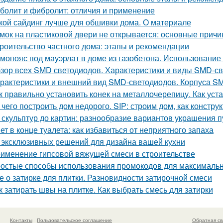
болит и фибролит: отличия и применение
кой сайдинг лучше для обшивки дома. О материале
мок на пластиковой двери не открывается: основные прич
роительство частного дома: этапы и рекомендации
мопояс под мауэрлат в доме из газобетона. Использование
зор всех SMD светодиодов. Характеристики и виды SMD-с
рактеристики и внешний вид SMD-светодиодов. Корпуса S
к правильно установить конек на металлочерепицу. Как уст
 чего построить дом недорого. SIP: строим дом, как констру
 скульптур до картин: разнообразие вариантов украшения п
ет в конце туалета: как избавиться от неприятного запаха
 эксклюзивных решений для дизайна вашей кухни
именение гипсовой вяжущей смеси в строительстве
остые способы использования промокодов для максималь
е о затирке для плитки. Разновидности затирочной смеси
к затирать швы на плитке. Как выбрать смесь для затирки
Контакты
Пользовательское соглашение
Обратная св