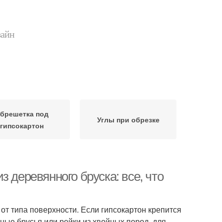
зайн
брешетка под
Углы при обрезке
гипсокартон
 деревянного бруска: все, что
от типа поверхности. Если гипсокартон крепится
ные брусья или рейки из хвойных пород, для