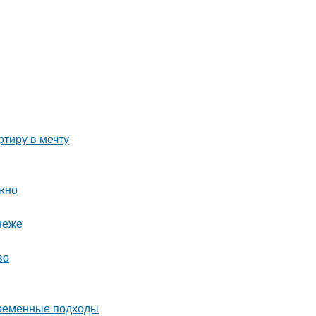
тиру в мечту
ожно
неже
во
временные подходы