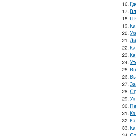
16.
Гд
17.
Вл
18.
Пе
19.
Ка
20.
Уз
21.
Ли
22.
Ка
23.
Ка
24.
Ут
25.
Вн
26.
Вы
27.
За
28.
Ст
29.
Уп
30.
Пе
31.
Ка
32.
Ка
33.
Ка
34.
Со