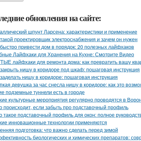
ледние обновления на сайте:
аллический шпунт Ларсена: характеристики и применение
 такой проектировщик электроснабжения и зачем он нужен
 быстро привести дом в порядок: 20 полезных лайфхаков
бные Лайфхаки для Хранения на Кухне: Смотрите Видео
ТЫЕ лайфхаки для ремонта дома: как превратить вашу квар
 закрыть нишу в коридоре под шкаф: пошаговая инструкция
 заделать нишу в коридоре: пошаговая инструкция
пкая девушка за час снесла нишу в коридоре: как это возм
ие подземные туннели есть в городе
кие культурные мероприятия регулярно проводятся в Воро
о происходит, если забыть про подставочный профиль
о такое подставочный профиль для окон: полное руководст
кие инновационные технологии применяются
енняя подготовка: что важно сделать перед зимой
фективность биологических и химических препаратов: со