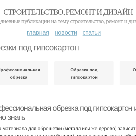
СТРОИТЕЛЬСТВО, РЕМОНТ И ДИЗАЙН
дневные публикации на тему строительство, ремонт и ди
главная
новости
статьи
езки под гипсокартон
Профессиональная
Обрезка под
О
обрезка
гипсокартон
ессиональная обрезка под гипсокартон из
но знать
 материала для обрешетки (металл или же дерево) зависит 
ревянные стены (и такое бывает), можно использовать обыч