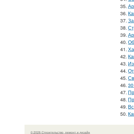
35.
Ар
36.
Ка
37.
За
38.
Ст
39.
Ар
40.
Об
41.
Ха
42.
Ка
43.
Из
44.
От
45.
Св
46.
30
47.
Пр
48.
Пр
49.
Вс
50.
Ка
© 2026 Строительство, ремонт и дизайн