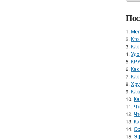
Пос
1.
Мет
2.
Кто
3.
Как
4.
Удо
5.
КРУ
6.
Как
7.
Как
8.
Хру
9.
Как
10.
Ка
11.
Чт
12.
Чт
13.
Ка
14.
Ос
15.
Эф