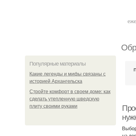
еже
Обр
Популярные материалы
Какие легенды и мифы связаны с
историей Архангельска
Стройте комфорт в своем доме: как
сделать утепленную шведскую
плиту своими руками
Проф
нуж
Выбор
на де