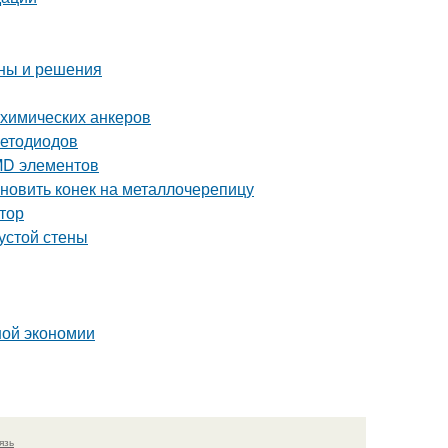
ины и решения
 химических анкеров
ветодиодов
MD элементов
ановить конек на металлочерепицу
ктор
устой стены
ной экономии
язь