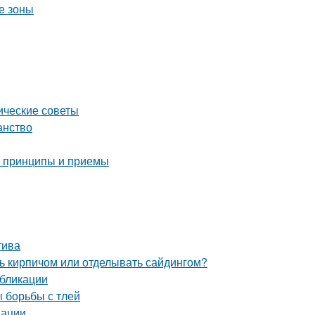
е зоны
ические советы
анство
е принципы и приемы
тива
ь кирпичом или отделывать сайдингом?
убликации
ы борьбы с тлей
дации