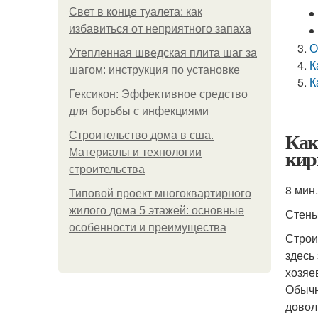
Свет в конце туалета: как
избавиться от неприятного запаха
О
Утепленная шведская плита шаг за
К
шагом: инструкция по установке
К
Гексикон: Эффективное средство
для борьбы с инфекциями
Как
Строительство дома в сша.
кир
Материалы и технологии
строительства
8 мин.
Типовой проект многоквартирного
жилого дома 5 этажей: основные
Стен
особенности и преимущества
Строи
здесь
хозяе
Обычн
довол