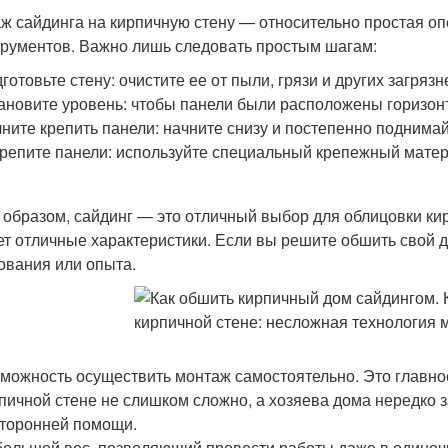
ж сайдинга на кирпичную стену — относительно простая о
трументов. Важно лишь следовать простым шагам:
готовьте стену: очистите ее от пыли, грязи и других загряз
ановите уровень: чтобы панели были расположены горизон
ните крепить панели: начните снизу и постепенно поднима
репите панели: используйте специальный крепежный матер
 образом, сайдинг — это отличный выбор для облицовки кир
ет отличные характеристики. Если вы решите обшить свой 
ования или опыта.
можность осуществить монтаж самостоятельно. Это главное
пичной стене не слишком сложно, а хозяева дома нередко
торонней помощи.
ольшой вес, позволяющий провести работы даже в одиночк