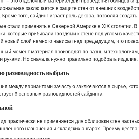
нг – это отделочный материал для проведения облицовки фа
иональная заключается в защите стен от внешних воздействи
. Кроме того, сайдинг играет роль декора, позволяя создат
ые стали применять в Северной Америке в XIX столетии. В
ки, которые прибивали гвоздями к стене под углом в качес
й новый слой немного нависал над предыдущим, что позво
нный момент материал производят по разным технологиям,
и руками. Но сначала нужно правильно подобрать изделие.
ю разновидность выбрать
чия между вариантами зачастую заключаются в сырье, кото
твует 6 основных разновидностей сайдинга.
ьной
вид практически не применяется для облицовки стен частны
шленного назначения и складских ангарах. Преимущества:
окая цветовая гамма.