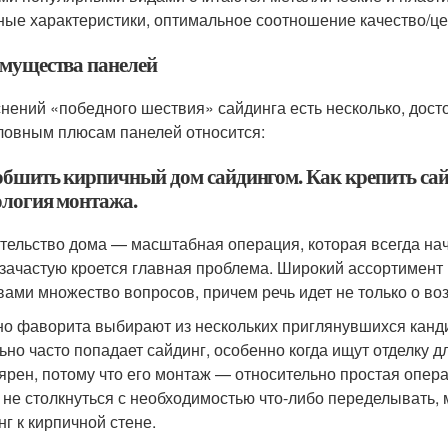
ные характеристики, оптимальное соотношение качество/це
мущества панелей
нений «победного шествия» сайдинга есть несколько, досто
ловным плюсам панелей относится:
обшить кирпичный дом сайдингом. Как крепить сай
ология монтажа.
тельство дома — масштабная операция, которая всегда на
 зачастую кроется главная проблема. Широкий ассортимент
вами множество вопросов, причем речь идет не только о воз
о фаворита выбирают из нескольких приглянувшихся кандид
ьно часто попадает сайдинг, особенно когда ищут отделку д
ярен, потому что его монтаж — относительно простая опер
 не столкнуться с необходимостью что-либо переделывать, м
нг к кирпичной стене.