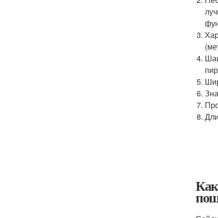
луч
фун
Хар
(ме
Шан
пир
Шир
Зна
Про
Дли
Как
пош