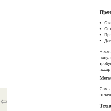
Преи
Отл
Опт
Про
Дли
Несмо
попул
требу
ассор
Метал
Самым
отлич
⇦
Техн