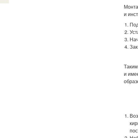
Монта
и инс
Под
Уст
Нач
Зак
Таким
и име
образ
Воз
кир
пос
Неб