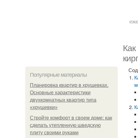
еже
Как
кир
Сод
Популярные материалы
К
м
Планировка квартир в хрущевках.
Основные характеристики
двухкомнатных квартир типа
К
«хрущевки»
Стройте комфорт в своем доме: как
сделать утепленную шведскую
плиту своими руками