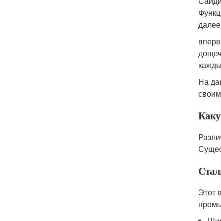
Сайди
Функц
далее
вперв
дощеч
кажды
На да
своим
Каку
Разли
Сущес
Стал
Этот 
промы
Шир