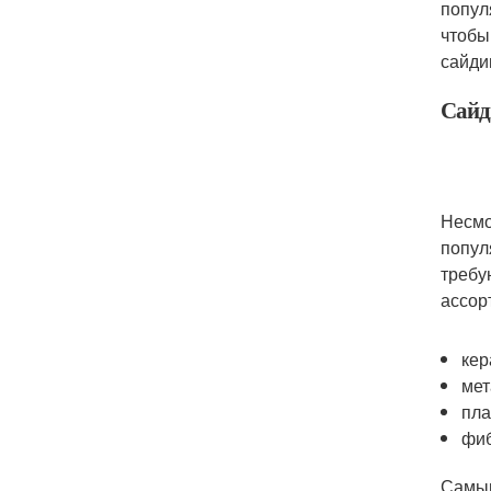
попул
чтобы
сайди
Сайд
Несмо
попул
требу
ассор
кер
мет
пла
фи
Самым