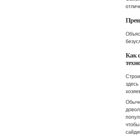
отлич
Преи
Объяс
безус
Как 
техн
Строи
здесь
хозяе
Обычн
довол
попул
чтобы
сайди