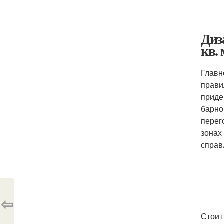
Диз
кв. 
Главн
прави
приде
барно
перег
зонах
справ
⇦
Стоит