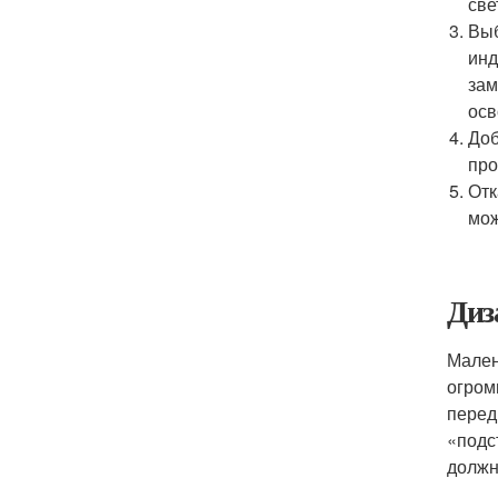
све
Выб
инд
зам
осв
Доб
про
Отк
мож
Диз
Мален
огром
перед
«подс
должн