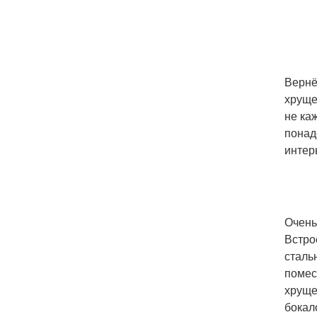
Вернё
хруще
не ка
понад
интер
Очень
Встро
сталь
помес
хруще
бокал