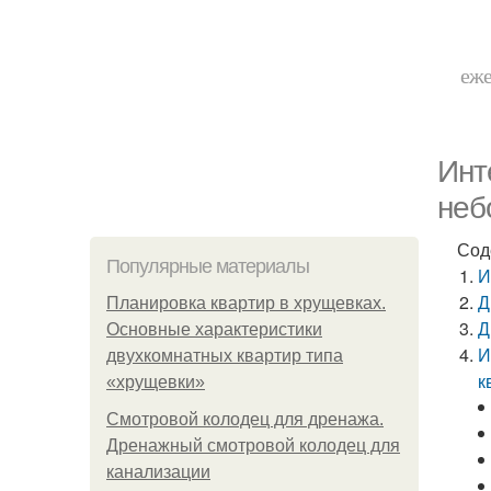
еже
Инт
неб
Сод
Популярные материалы
И
Д
Планировка квартир в хрущевках.
Д
Основные характеристики
И
двухкомнатных квартир типа
к
«хрущевки»
Смотровой колодец для дренажа.
Дренажный смотровой колодец для
канализации