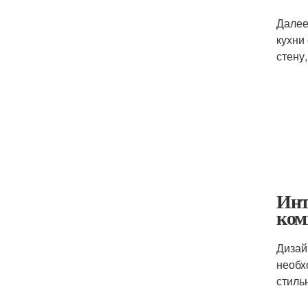
Далее
кухни
стену
Инт
ком
Дизай
необх
стиль