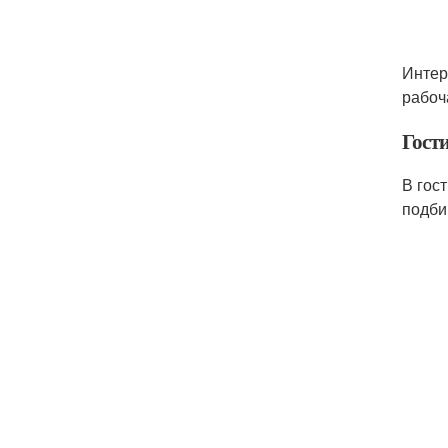
Интер
рабоч
Гост
В гос
подби