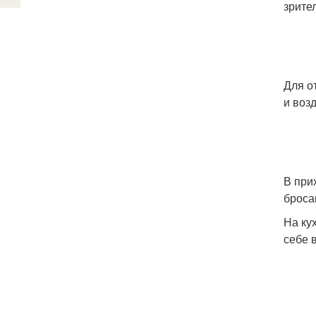
зрите
Для о
и воз
В при
броса
На ку
себе 