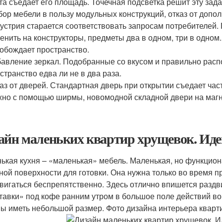
та съедает его площадь. Точечная подсветка решит эту зада
ор мебели в пользу модульных конструкций, отказ от доп
устрия старается соответствовать запросам потребителей
енить на конструкторы, предметы два в одном, три в одном
обождает пространство.
авление зеркал. Подобранные со вкусом и правильно рас
странство едва ли не в два раза.
аз от дверей. Стандартная дверь при открытии съедает час
но с помощью ширмы, новомодной складной двери на магн
айн маленьких квартир хрущевок. Иде
ькая кухня – «маленькая» мебель. Маленькая, но функцион
ной поверхности для готовки. Она нужна только во время п
вигаться беспрепятственно. Здесь отлично впишется раздв
тавки» под кофе ранним утром в большое поле действий во 
ы иметь небольшой размер. Фото дизайна интерьера кварт