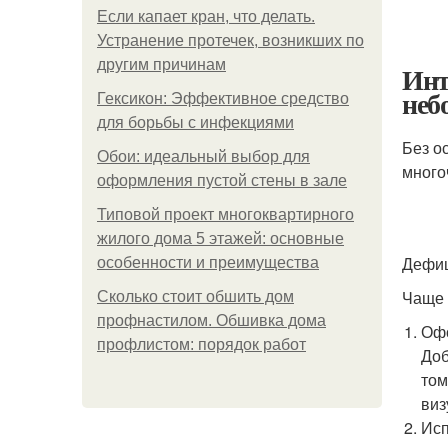
Если капает кран, что делать.
Устранение протечек, возникших по
другим причинам
Инт
неб
Гексикон: Эффективное средство
для борьбы с инфекциями
Без о
Обои: идеальный выбор для
много
оформления пустой стены в зале
Типовой проект многоквартирного
жилого дома 5 этажей: основные
Дефиц
особенности и преимущества
Чаще 
Сколько стоит обшить дом
профнастилом. Обшивка дома
Офо
профлистом: порядок работ
Доб
том
виз
Исп