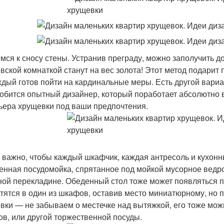
мся к сносу стены. Устранив преграду, можно заполучить до
вской комнаткой станут на вес золота! Этот метод подарит
ждый готов пойти на кардинальные меры. Есть другой вариа
обится опытный дизайнер, который поработает абсолютно в
ьера хрущевки под ваши предпочтения.
 важно, чтобы каждый шкафчик, каждая антресоль и кухон
енная посудомойка, спрятанное под мойкой мусорное ведр
ной перекладине. Обеденный стол тоже может появляться п
тятся в один из шкафов, оставив место миниатюрному, но 
вки — не забываем о местечке над вытяжкой, его тоже можн
ов, или другой торжественной посуды.