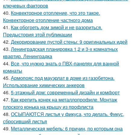
ключевых факторов
40.
Конвекторное отопление, что это такое.
Конвекторное отопление частного дома
41.
Как обогреть дом зимой и не разориться.
Предыстория этой публикации
42.
Декорирование пустой стены: 9 оригинальных идей
43.
Ленинградская планировка 1,2 и 3-х комнатных
квартир. Ленинградка
44.
Все, что нужно знать о ПВХ-панелях для ванной
комнаты
45.
Армопояс под мауэрлат в доме из газобетона.
Использование химических анкеров
46.
5-этажный дом: современный дизайн и комфорт
47.
Как крепить конек на металлопрофиле. Монтаж
плоского конька на крышу из профлиста
48.
ОСЫПАЮТСЯ листья у фикуса, что делать. Фикус,
сбросивший листья
49.
Металлическая мебель: 6 причин, по которым она