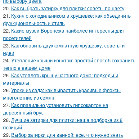
по выбору цвета
20.
Как выбрать затирку для плитки: советы по цвету
21.
Кухня с холодильником в хрущевке: как объединить
функциональность и стиль
22.
Какие музеи Воронежа наиболее интересны для
посетителей
23.
Как обновить двухкомнатную хрущёвку: советы и
идеи
24.
Утепление крыши изнутри: простой способ сохранить
тепло в вашем доме
25.
Как утеплять крышу частного дома: подходы и
материалы
26.
Уроки из сада: как вырастить красивые флоксы
многолетние из семян
27.
Как правильно установить гипсокартон на
деревянный брус
28.
Лучшие затирки для плитки: наша подборка из 8
позиций
29.
Выбор затирки для ванной: все, что нужно знать